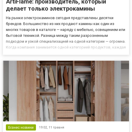
ArtiFlame: производитель, который
делает только электрокамины
На рынке электрокаминов сегодня представлены десятки
брендов. Большинство из них продают камины как один из
многих товаров в каталоге — наряду с мебелью, освещением или
бытовой техникой. Разница между таким разрозненным
подходом и узкой специализацией на одной категории — огромна.
Когда компания занимается одной категорией продуктов, каждая
модель получает больше внимания на этапе разработки,
тестирования и доводки. Именно так устроена работа ArtiFlame.
Бр...
Бізнес новини
19:02,
11 травня