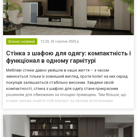
Бізнес новини
12:23,
25 серпня 2025 р.
Стінка з шафою для одягу: компактність і
функціонал в одному гарнітурі
Меблеві стінки давно увійшли в наше життя – з часом
змінюється тільки їх зовнішній вигляд, проте попит на них серед
покупців залишається стабільно високим. Завдяки своїй
компактності, стінка з шафою для одягу стане прекрасним
рішенням для обмежених за площею приміщень. Тим більше, що
кожен зможе знайти собі варіант за своїми естетичними
вподобаннями та економічними можливостями, скориставшись
каталогами онлайн-платформи «Файні Меблі» за посиланням:
https:/...