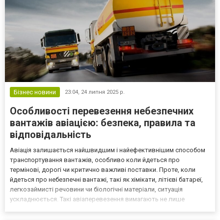
Бізнес новини
23:04,
24 липня 2025 р.
Особливості перевезення небезпечних
вантажів авіацією: безпека, правила та
відповідальність
Авіація залишається найшвидшим і найефективнішим способом
транспортування вантажів, особливо коли йдеться про
термінові, дорогі чи критично важливі поставки. Проте, коли
йдеться про небезпечні вантажі, такі як хімікати, літієві батареї,
легкозаймисті речовини чи біологічні матеріали, ситуація
ускладнюється. Такі авіаперевезення вимагають не лише
ретельного планування, а й особливо суворого дотримання
міжнародних норм і стандартів. Що вважається небезпечним...