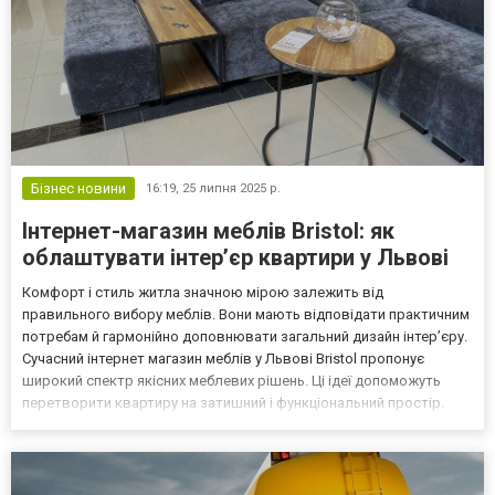
Бізнес новини
16:19,
25 липня 2025 р.
Інтернет-магазин меблів Bristol: як
облаштувати інтер’єр квартири у Львові
Комфорт і стиль житла значною мірою залежить від
правильного вибору меблів. Вони мають відповідати практичним
потребам й гармонійно доповнювати загальний дизайн інтер’єру.
Сучасний інтернет магазин меблів у Львові Bristol пропонує
широкий спектр якісних меблевих рішень. Ці ідеї допоможуть
перетворити квартиру на затишний і функціональний простір.
Розглянемо, як грамотно підійти до процесу облаштування
інтер’єру, враховуючи особливості сучасних тенденцій та...