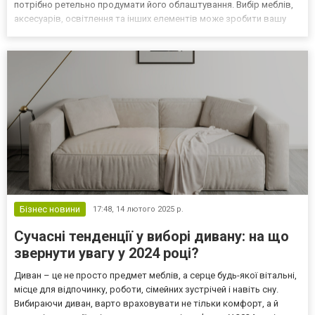
потрібно ретельно продумати його облаштування. Вибір меблів,
аксесуарів, освітлення та інших елементів може зробити вашу
терасу не лише зручною, але й стильною. Основним завданням
при облаштуванні тераси є створення зони для відпо...
Бізнес новини
17:48,
14 лютого 2025 р.
Сучасні тенденції у виборі дивану: на що
звернути увагу у 2024 році?
Диван – це не просто предмет меблів, а серце будь-якої вітальні,
місце для відпочинку, роботи, сімейних зустрічей і навіть сну.
Вибираючи диван, варто враховувати не тільки комфорт, а й