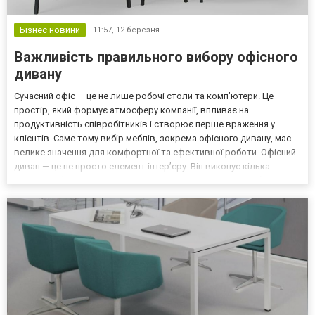
Бізнес новини
11:57,
12 березня
Важливість правильного вибору офісного
дивану
Сучасний офіс — це не лише робочі столи та комп’ютери. Це
простір, який формує атмосферу компанії, впливає на
продуктивність співробітників і створює перше враження у
клієнтів. Саме тому вибір меблів, зокрема офісного дивану, має
велике значення для комфортної та ефективної роботи. Офісний
диван — це не просто елемент інтер’єру. Він виконує кілька
важливих функцій: створює зону відпочинку для співробітників,
забезпечує комфорт для відвідувачів у зоні очіку...