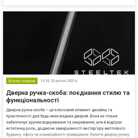
может показаться на первый взгляд. Ведь, помимо эстетической
составляющей, необходимо учитывать множество факто...
Бізнес новини
15:33,
20 квітня 2025 р.
Дверна ручка-скоба: поєднання стилю та
функціональності
Дверна ручка-скоба – це ключовий елемент дизайну та
практичності для будь-яких вхідних дверей. Вона не тільки
забезпечує зручне відкривання та закривання, але й відіграє
естетичну роль, додаючи завершеності екстер’єру житлового
будинку, офісу чи комерційного приміщення. Купити дверну ручку-