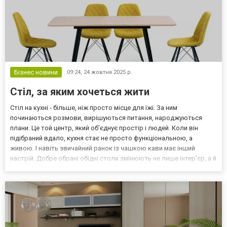
Бізнес новини
09:24,
24 жовтня 2025 р.
Стіл, за яким хочеться жити
Стіл на кухні - більше, ніж просто місце для їжі. За ним
починаються розмови, вирішуються питання, народжуються
плани. Це той центр, який об’єднує простір і людей. Коли він
підібраний вдало, кухня стає не просто функціональною, а
живою. І навіть звичайний ранок із чашкою кави має інший
настрій. Добре обрані обідні столи змінюють не лише інтер’єр, а й
саму атмосферу дому. Для маленької кухні важливо знайти
модель, яка не краде простір, але при цьому не здає...