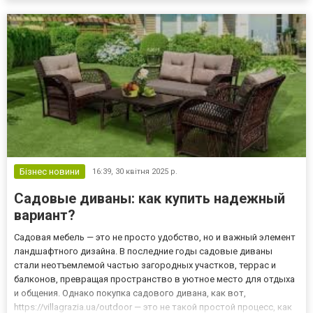
интернет-магазине, например, “Диваны для нирваны”. И это оче...
Бізнес новини
16:39,
30 квітня 2025 р.
Садовые диваны: как купить надежный
вариант?
Садовая мебель — это не просто удобство, но и важный элемент
ландшафтного дизайна. В последние годы садовые диваны
стали неотъемлемой частью загородных участков, террас и
балконов, превращая пространство в уютное место для отдыха
и общения. Однако покупка садового дивана, как вот,
https://villagrazia.ua/outdoor — это не такой простой процесс, как