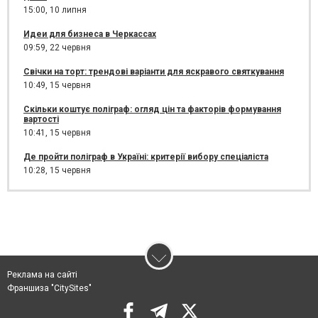
15:00,
10 липня
Идеи для бизнеса в Черкассах
09:59,
22 червня
Свічки на торт: трендові варіанти для яскравого святкування
10:49,
15 червня
Скільки коштує поліграф: огляд цін та факторів формування
вартості
10:41,
15 червня
Де пройти поліграф в Україні: критерії вибору спеціаліста
10:28,
15 червня
Реклама на сайті
Франшиза "CitySites"