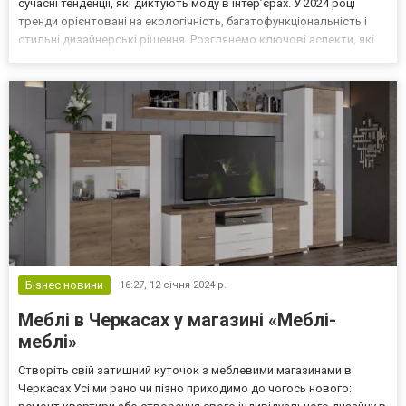
сучасні тенденції, які диктують моду в інтер’єрах. У 2024 році
тренди орієнтовані на екологічність, багатофункціональність і
стильні дизайнерські рішення. Розглянемо ключові аспекти, які
допоможуть зробити правильний вибір. Дивани купити в Україні
за вигідною ціною ви может...
Бізнес новини
16:27,
12 січня 2024 р.
Меблі в Черкасах у магазині «Меблі-
меблі»
Створіть свій затишний куточок з меблевими магазинами в
Черкасах Усі ми рано чи пізно приходимо до чогось нового: