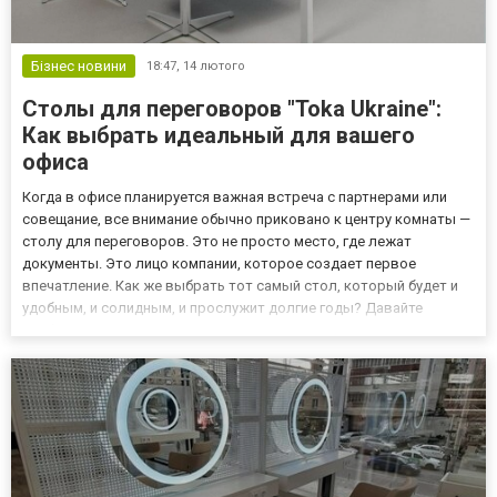
Бізнес новини
18:47,
14 лютого
Столы для переговоров "Toka Ukraine":
Как выбрать идеальный для вашего
офиса
Когда в офисе планируется важная встреча с партнерами или
совещание, все внимание обычно приковано к центру комнаты —
столу для переговоров. Это не просто место, где лежат
документы. Это лицо компании, которое создает первое
впечатление. Как же выбрать тот самый стол, который будет и
удобным, и солидным, и прослужит долгие годы? Давайте
разберемся по порядку. На что смотреть в первую очередь?
Выбор стола для переговоров — задача ответственная.
Ошибиться ле...