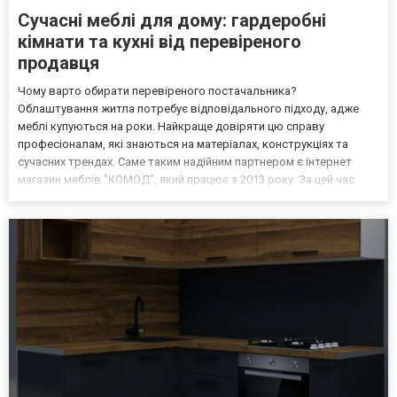
Сучасні меблі для дому: гардеробні
кімнати та кухні від перевіреного
продавця
Чому варто обирати перевіреного постачальника?
Облаштування житла потребує відповідального підходу, адже
меблі купуються на роки. Найкраще довіряти цю справу
професіоналам, які знаються на матеріалах, конструкціях та
сучасних трендах. Саме таким надійним партнером є інтернет
магазин меблів "КОМОД", який працює з 2013 року. За цей час
тисячі покупців обрали продукцію цього продавця, про що
свідчать численні позитивні відгуки. У чому головні переваги? По-
пер...