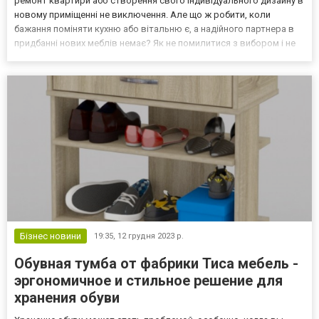
ремонт квартири або створення свого індивідуального дизайну в
новому приміщенні не виключення. Але що ж робити, коли
бажання поміняти кухню або вітальню є, а надійного партнера в
придбанні нових меблів немає? Як не помилитися з вибором і не
втратити важливі ресурси? Представляємо вашій увазі наш
інтернет-магазин меблів в Черкасах — оптимальне р...
Бізнес новини
19:35,
12 грудня 2023 р.
Обувная тумба от фабрики Тиса мебель -
эргономичное и стильное решение для
хранения обуви