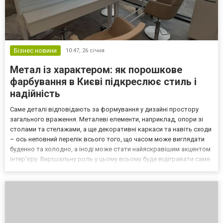
Бізнес новини
10:47,
26 січня
Метал із характером: як порошкове
фарбування в Києві підкреслює стиль і
надійність
Саме деталі відповідають за формування у дизайні простору
загального враження. Металеві елементи, наприклад, опори зі
столами та стелажами, а ще декоративні каркаси та навіть сходи
– ось неповний перелік всього того, що часом може виглядати
буденно та холодно, а іноді може стати найяскравішим акцентом
інтер'єру. Вирішальну роль у цьому всьому буде відігравати саме
покриття. Якщо ви хочете досягти ефекту того, що метал буде не
просто красивим, а ще і гарно...