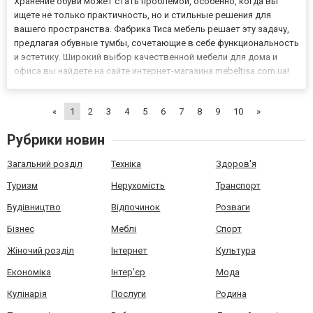
Хранение обуви может стать проблемой, особенно, когда вы
ищете не только практичность, но и стильные решения для
вашего пространства. Фабрика Тиса мебель решает эту задачу,
предлагая обувные тумбы, сочетающие в себе функциональность
и эстетику. Широкий выбор качественной мебели для дома и
офиса вы найдете на сайте интернет-магазина mebeltisa.com.ua!
Обувные тумбы от Фабрики Тиса мебель – это отличное решение
для тех, кто хочет создать в прихожей порядок и...
«
1
2
3
4
5
6
7
8
9
10
»
Рубрики новин
Загальний розділ
Техніка
Здоров'я
Туризм
Нерухомість
Транспорт
Будівництво
Відпочинок
Розваги
Бізнес
Меблі
Спорт
Жіночий розділ
Інтернет
Культура
Економіка
Інтер'єр
Мода
Кулінарія
Послуги
Родина