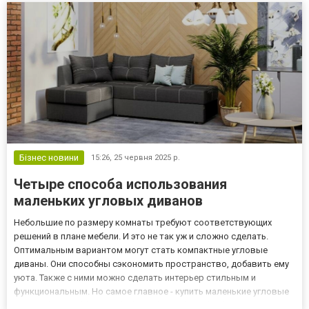
Бізнес новини
15:26,
25 червня 2025 р.
Четыре способа использования
маленьких угловых диванов
Небольшие по размеру комнаты требуют соответствующих
решений в плане мебели. И это не так уж и сложно сделать.
Оптимальным вариантом могут стать компактные угловые
диваны. Они способны сэкономить пространство, добавить ему
уюта. Также с ними можно сделать интерьер стильным и
функциональным. Но самое главное - купить маленькие угловые
диваны https://ddn.ua/malenkie-uglovye-divany.html легко даже в