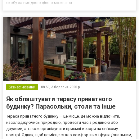
скобу за вигідною ціною можна на
https://www.steeltek.com.ua/product-category/ruchki-dlia-
dverey/dverni-ruchki-skobi/! Основні переваги ручки-скоби -
Ергономічність – з...
Бізнес новини
08:59,
3 березня 2025 р.
Як облаштувати терасу приватного
будинку? Парасольки, столи та інше
Тераса приватного будинку — це місце, де можна відпочити,
насолоджуючись природою, провести час з родиною або
друзями, а також організувати приємні вечори на свіжому
повітрі. Однак, щоб це місце стало комфортним і функціональним,