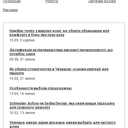
Подорожі
Робота
Дитячий розділ
Реклама
Надійне тепло у вашому домі: де обрати обладнання для
комфорту в будь-яку пору року
15:09,
5 серпня
Дезінфекція на підприємствах харчової промисловості: що
потрібно знати
09:38,
31 липня
Як обрати стоматологію в Черкасах: основні критерії для
пацієнта
16:50,
21 липня
Особенности выбора спецодежды
13:59,
16 липня
Schneider Asfora чи Sedna Design: яка серія краще підходить
для сучасного ремонту
10:32,
13 липня
Уличные двери: какие входные двери выбрать для частного
дома