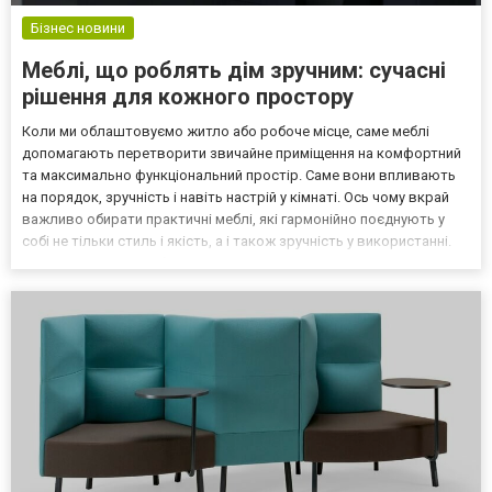
Бізнес новини
Меблі, що роблять дім зручним: сучасні
рішення для кожного простору
Коли ми облаштовуємо житло або робоче місце, саме меблі
допомагають перетворити звичайне приміщення на комфортний
та максимально функціональний простір. Саме вони впливають
на порядок, зручність і навіть настрій у кімнаті. Ось чому вкрай
важливо обирати практичні меблі, які гармонійно поєднують у
собі не тільки стиль і якість, а і також зручність у використанні.
Інтернет-магазин меблів Нагода: асортимент доступних
пропозицій У каталозі https://nagoda.com.u...