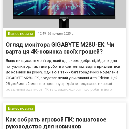
Бізнес новини
12:49,
26 грудня 2025 р.
Огляд монітора GIGABYTE M28U-EK: Чи
варта ця 4K-новинка своїх грошей?
Якщо ви шукаєте монітор, який однаково добре підійде як для
потужних ігор, так і для роботи з контентом, варто придивитися
до новинок на ринку. Однією з таких багатозадачних моделей є
GIGABYTE M28U-EK, представлений у виконанні Arm Edition. Цей
28-дюймовий монітор пропонує рідкісне поєднання високої
роздільної здатності 4K та швидкохідності, що робить його
універсальним рішенням. Детально ознайомитися з технічними
характеристиками та актуальною ціною завжд...
Бізнес новини
Как собрать игровой ПК: пошаговое
руководство для новичков