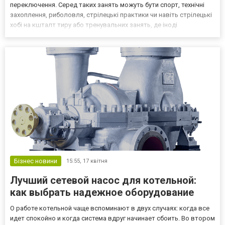
переключення. Серед таких занять можуть бути спорт, технічні
захоплення, риболовля, стрілецькі практики чи навіть стрілецькі
хобі на кшталт тиру або тренувальних занять, де іноді
використовують пневматичні моделі. Купити воздушку для
подібних форматів інколи розглядають як п...
Бізнес новини
15:55,
17 квітня
Лучший сетевой насос для котельной:
как выбрать надежное оборудование
О работе котельной чаще вспоминают в двух случаях: когда все
идет спокойно и когда система вдруг начинает сбоить. Во втором