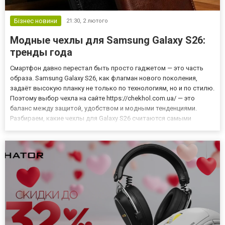
Бізнес новини
21:30,
2 лютого
Модные чехлы для Samsung Galaxy S26:
тренды года
Смартфон давно перестал быть просто гаджетом — это часть
образа. Samsung Galaxy S26, как флагман нового поколения,
задаёт высокую планку не только по технологиям, но и по стилю.
Поэтому выбор чехла на сайте https://chekhol.com.ua/ — это
баланс между защитой, удобством и модными тенденциями.
Разбираем, какие чехлы для Galaxy S26 считаются самыми
актуальными в этом году. Минимализм и «чистый» дизайн Один из
главных трендов — минималистичные чехлы, которые не...