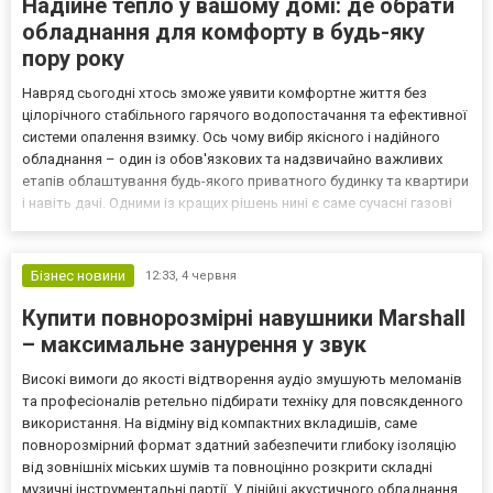
Надійне тепло у вашому домі: де обрати
обладнання для комфорту в будь-яку
пору року
Навряд сьогодні хтось зможе уявити комфортне життя без
цілорічного стабільного гарячого водопостачання та ефективної
системи опалення взимку. Ось чому вибір якісного і надійного
обладнання – один із обов'язкових та надзвичайно важливих
етапів облаштування будь-якого приватного будинку та квартири
і навіть дачі. Одними із кращих рішень нині є саме сучасні газові
колонки та твердопаливні котли. Це цілком логічно, адже
згадане обладнання гармонійно поєднує в...
Бізнес новини
12:33,
4 червня
Купити повнорозмірні навушники Marshall
– максимальне занурення у звук
Високі вимоги до якості відтворення аудіо змушують меломанів
та професіоналів ретельно підбирати техніку для повсякденного
використання. На відміну від компактних вкладишів, саме
повнорозмірний формат здатний забезпечити глибоку ізоляцію
від зовнішніх міських шумів та повноцінно розкрити складні
музичні інструментальні партії. У лінійці акустичного обладнання