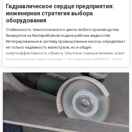
Гидравлическое сердце предприятия:
инженерная стратегия выбора
оборудования
Стабильность технологического цикла любого производства
базируется на бесперебойной подаче рабочих жидкостей.
Интегрированные в систему промышленные насосы определяют
не только надежность магистрали, но и общую
энергоэффективность объекта. Опытный главный механик знает:
первоначальная цена «железа» — это верхушка айсберга, тогда
как 85% затрат формируются стоимостью электроэнергии и
аварийных простоев в течение жизненного цикла (LCC).
Моноблок как стандарт...