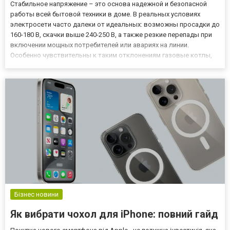
Стабильное напряжение – это основа надежной и безопасной
работы всей бытовой техники в доме. В реальных условиях
электросети часто далеки от идеальных: возможны просадки до
160-180 В, скачки выше 240-250 В, а также резкие перепады при
включении мощных потребителей или авариях на линии.
Особенно чувствительны к таким отклонениям газовые котлы,
холодильники, кондиционеры и электроника – даже
кратковременные перепады могут привести к возгоранию
техники подклю...
Бізнес новини
Як вибрати чохол для iPhone: повний гайд