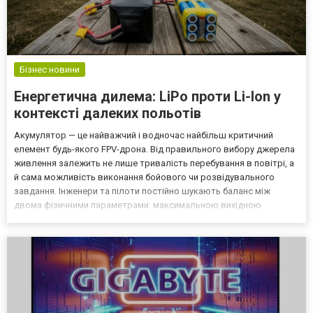
Бізнес новини
Енергетична дилема: LiPo проти Li-Ion у
контексті далеких польотів
Акумулятор — це найважчий і водночас найбільш критичний
елемент будь-якого FPV-дрона. Від правильного вибору джерела
живлення залежить не лише тривалість перебування в повітрі, а
й сама можливість виконання бойового чи розвідувального
завдання. Інженери та пілоти постійно шукають баланс між
двома фізичними параметрами: максимальною вихідною
потужністю (токовіддачею) та щільністю енергії (ємністю на
одиницю ваги). Якщо ви зараз обираєте компоненти для своєї...