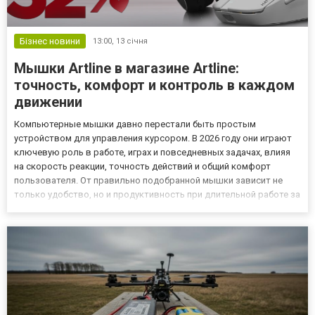
Бізнес новини
13:00,
13 січня
Мышки Artline в магазине Artline:
точность, комфорт и контроль в каждом
движении
Компьютерные мышки давно перестали быть простым
устройством для управления курсором. В 2026 году они играют
ключевую роль в работе, играх и повседневных задачах, влияя
на скорость реакции, точность действий и общий комфорт
пользователя. От правильно подобранной мышки зависит не
только удобство, но и продуктивность при длительной работе за
компьютером. Современные мышки
https://artline.ua/catalog/myshki разрабатываются с учетом
разных сценариев использовани...