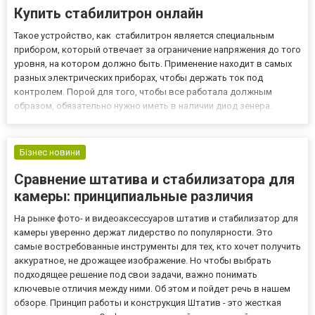
Купить стабилитрон онлайн
Такое устройство, как стабилитрон является специальным
прибором, который отвечает за ограничение напряжения до того
уровня, на котором должно быть. Применение находит в самых
разных электрических приборах, чтобы держать ток под
контролем. Порой для того, чтобы все работала должным
образом, обязательно нужно иметь в наличии диод зенера.
Купить который стоит исключительно в проверенном месте, где
готовы отвечать за качество и стоимость. Есть разные
стабили...
Бізнес новини
Сравнение штатива и стабилизатора для
камеры: принципиальные различия
На рынке фото- и видеоаксессуаров штатив и стабилизатор для
камеры уверенно держат лидерство по популярности. Это
самые востребованные инструменты для тех, кто хочет получить
аккуратное, не дрожащее изображение. Но чтобы выбрать
подходящее решение под свои задачи, важно понимать
ключевые отличия между ними. Об этом и пойдет речь в нашем
обзоре. Принцип работы и конструкция Штатив - это жесткая