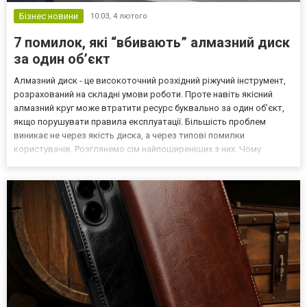
Бізнес новини
10:03,
4 лютого
7 помилок, які “вбивають” алмазний диск
за один об’єкт
Алмазний диск - це високоточний розхідний ріжучий інструмент,
розрахований на складні умови роботи. Проте навіть якісний
алмазний круг може втратити ресурс буквально за один об’єкт,
якщо порушувати правила експлуатації. Більшість проблем
виникає не через якість диска, а через типові помилки
користувачів. Розглянемо сім найпоширеніших з них. Чому
алмазні диски швидко зношуються? Алмазний круг працює за
рахунок поступового стирання зв’язки та відкриття нових...