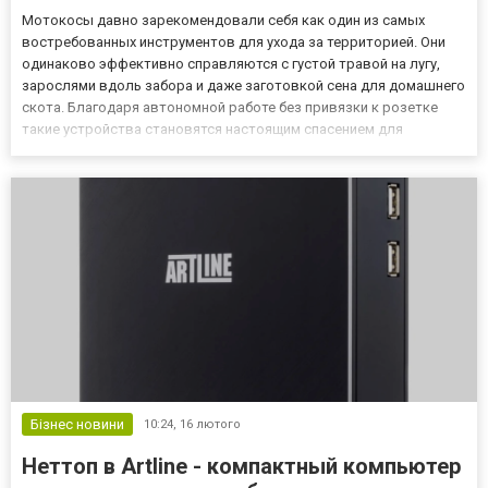
Мотокосы давно зарекомендовали себя как один из самых
востребованных инструментов для ухода за территорией. Они
одинаково эффективно справляются с густой травой на лугу,
зарослями вдоль забора и даже заготовкой сена для домашнего
скота. Благодаря автономной работе без привязки к розетке
такие устройства становятся настоящим спасением для
владельцев больших участков, фермеров и коммунальных
служб. В зависимости от объема работ выбирают разные
модели, но общ...
Бізнес новини
10:24,
16 лютого
Неттоп в Artline - компактный компьютер