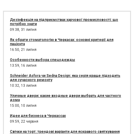
Дезінфекція на підприємствах харчової промисловості: що
потрібно знати
09:38,
31 липня
Як обрати стоматологію в Черкасах: основні критерії для
пацієнта
16:50,
21 липня
Особенности выбора спецодежды
13:59,
16 липня
Schneider Asfora чи Sedna Design: яка серія краще підходить
для сучасного ремонту
10:32,
13 липня
Уличные двери: какие входные двери выбрать для частного
дома
15:00,
10 липня
Идеи для бизнеса в Черкассах
09:59,
22 червня
Свічки на торт: трендові варіанти для яскравого святкування