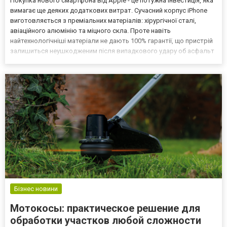
Покупка нового смартфона від Apple - це потужна інвестиція, яка
вимагає ще деяких додаткових витрат. Сучасний корпус iPhone
виготовляється з преміальних матеріалів: хірургічної сталі,
авіаційного алюмінію та міцного скла. Проте навіть
найтехнологічніші матеріали не дають 100% гарантії, що пристрій
залишиться неушкодженим після випадкового удару об асфальт
чи плитку. Саме тому якісні аксесуари для iPhone є не просто
забаганкою, а необхідністю для кожного в...
Бізнес новини
Мотокосы: практическое решение для
обработки участков любой сложности