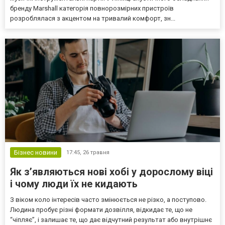
бренду Marshall категорія повнорозмірних пристроїв
розроблялася з акцентом на тривалий комфорт, зн...
Бізнес новини
17:45,
26 травня
Як з’являються нові хобі у дорослому віці
і чому люди їх не кидають
З віком коло інтересів часто змінюється не різко, а поступово.
Людина пробує різні формати дозвілля, відкидає те, що не
“чіпляє”, і залишає те, що дає відчутний результат або внутрішнє