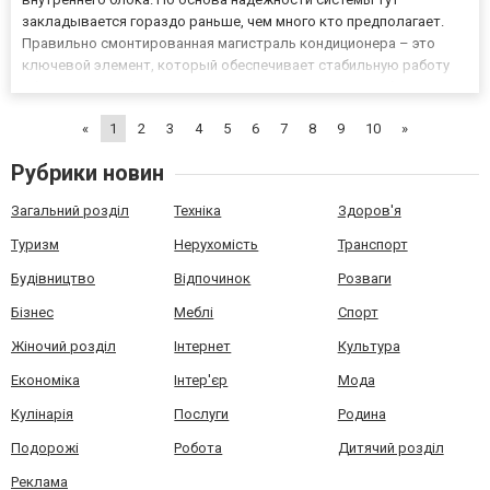
закладывается гораздо раньше, чем много кто предполагает.
Правильно смонтированная магистраль кондиционера – это
ключевой элемент, который обеспечивает стабильную работу
оборудования, бесшумность и длительный срок службы. Именно
от нее зависит эффективность охлаждения, отсутствие проблем
«
1
2
3
4
5
6
7
8
9
10
»
с утечк...
Рубрики новин
Загальний розділ
Техніка
Здоров'я
Туризм
Нерухомість
Транспорт
Будівництво
Відпочинок
Розваги
Бізнес
Меблі
Спорт
Жіночий розділ
Інтернет
Культура
Економіка
Інтер'єр
Мода
Кулінарія
Послуги
Родина
Подорожі
Робота
Дитячий розділ
Реклама