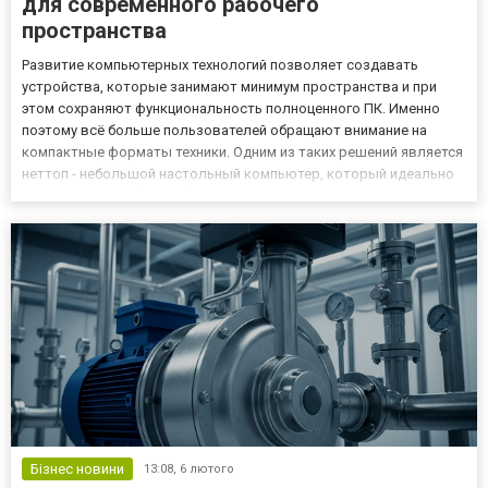
для современного рабочего
пространства
Развитие компьютерных технологий позволяет создавать
устройства, которые занимают минимум пространства и при
этом сохраняют функциональность полноценного ПК. Именно
поэтому всё больше пользователей обращают внимание на
компактные форматы техники. Одним из таких решений является
неттоп - небольшой настольный компьютер, который идеально
подходит для работы, обучения и повседневных задач. В
каталоге украинского бренда ARTLINE представлены
современные модели н...
Бізнес новини
13:08,
6 лютого