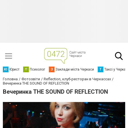
Ю
Юрист
П
Психолог
З
Заклади міста Черкаси
Т
Таксі у Черка
Головна
Фотозвіти
Reflection, клуб-ресторан в Черкассах
Вечеринка THE SOUND OF REFLECTION
Вечеринка THE SOUND OF REFLECTION