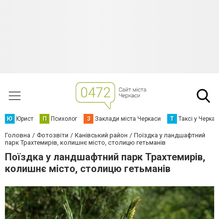
Ю
Юрист
П
Психолог
З
Заклади міста Черкаси
Т
Таксі у Черка
Головна
Фотозвіти
Канівський район
Поїздка у ландшафтний
парк Трахтемирів, колишнє місто, столицю гетьманів
Поїздка у ландшафтний парк Трахтемирів,
колишнє місто, столицю гетьманів