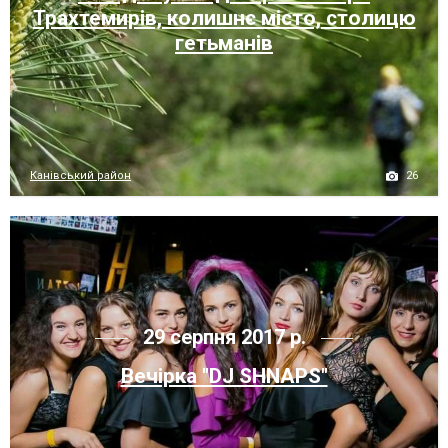
Трахтемирів, колишнє місто, столицю
гетьманів
26
Канівський район
29 серпня 2017 р.
Вечірка "DJ SHNAPS"