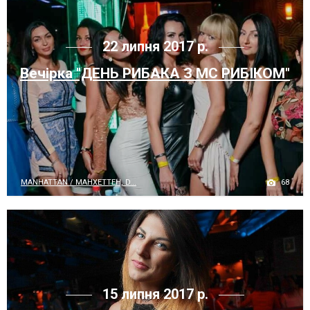
22 липня 2017 р.
Вечірка "ДЕНЬ РИБАКА З МС РИБІКОМ"
68
MANHATTAN / МАНХЕТТЕН, D...
15 липня 2017 р.