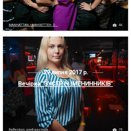
46
MANHATTAN / МАНХЕТТЕН, D...
29 липня 2017 р.
Вечірка "ЗУСТРІЧ ІМЕНИННИКІВ"
79
Reflection, клуб-рестора...