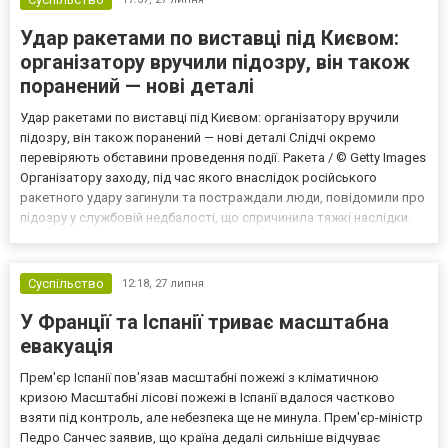
Удар ракетами по виставці під Києвом:
організатору вручили підозру, він також
поранений — нові деталі
Удар ракетами по виставці під Києвом: організатору вручили
підозру, він також поранений — нові деталі Слідчі окремо
перевіряють обставини проведення події. Ракета / © Getty Images
Організатору заходу, під час якого внаслідок російського
ракетного удару загинули та постраждали люди, повідомили про
підозру у службовій недбалості, що спричинила тяжкі наслідки.
Водночас саму атаку правоохоронці розслідують як воєнний
злочин Росії. Про це повідомила речниця Киї...
Суспільство
12:18,
27 липня
У Франції та Іспанії триває масштабна
евакуація
Прем'єр Іспанії пов'язав масштабні пожежі з кліматичною
кризою Масштабні лісові пожежі в Іспанії вдалося частково
взяти під контроль, але небезпека ще не минула. Прем'єр-міністр
Педро Санчес заявив, що країна дедалі сильніше відчуває