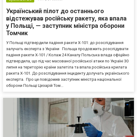
Український пілот до останнього
відстежував російську ракету, яка впала
у Польщі, — заступник міністра оборони
Томчик
У Польщі підтвердили падіння ракети Х-101: до розслідування
залучать експерта з України Польща продовжить розслідувати
падіння ракети Х-101 / Колаж 24 Каналу Польська влада офіційно
підтвердила, що під час масованої російської атаки по Україні 30
липня на територію країни залетіла та впала російська крилата
ракета Х-101. До розслідування інциденту долучать українського
експерта. Про це повідомив заступник міністра національної
оборони Польщі Цезарій Том...