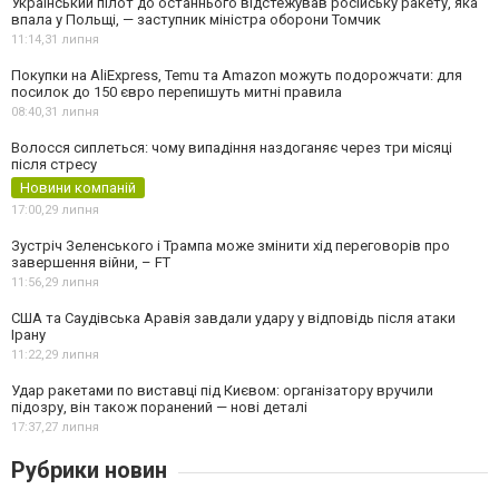
Український пілот до останнього відстежував російську ракету, яка
впала у Польщі, — заступник міністра оборони Томчик
11:14,
31 липня
Покупки на AliExpress, Temu та Amazon можуть подорожчати: для
посилок до 150 євро перепишуть митні правила
08:40,
31 липня
Волосся сиплеться: чому випадіння наздоганяє через три місяці
після стресу
Новини компаній
17:00,
29 липня
Зустріч Зеленського і Трампа може змінити хід переговорів про
завершення війни, – FT
11:56,
29 липня
США та Саудівська Аравія завдали удару у відповідь після атаки
Ірану
11:22,
29 липня
Удар ракетами по виставці під Києвом: організатору вручили
підозру, він також поранений — нові деталі
17:37,
27 липня
Рубрики новин