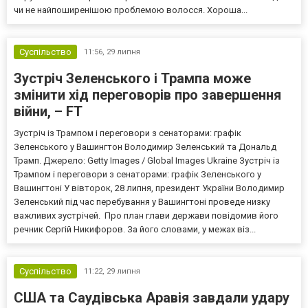
чи не найпоширенішою проблемою волосся. Хороша...
Суспільство
11:56,
29 липня
Зустріч Зеленського і Трампа може
змінити хід переговорів про завершення
війни, – FT
Зустріч із Трампом і переговори з сенаторами: графік
Зеленського у Вашингтон Володимир Зеленський та Дональд
Трамп. Джерело: Getty Images / Global Images Ukraine Зустріч із
Трампом і переговори з сенаторами: графік Зеленського у
Вашингтоні У вівторок, 28 липня, президент України Володимир
Зеленський під час перебування у Вашингтоні проведе низку
важливих зустрічей. Про план глави держави повідомив його
речник Сергій Никифоров. За його словами, у межах віз...
Суспільство
11:22,
29 липня
США та Саудівська Аравія завдали удару