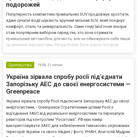
подорожей
Популярність компактних преміальних SUV продовжує зростати,
адже сучасні водії шукають зручний міський SUV, який поєднує
комфорт, стиль та універсальність. Саме тому land rover evoque
став популярним вибором серед тих, хто хоче отримати
преміальний автомобіль для міста, але не обмежувати себе лише
щоденними маршрутами. Рендж Ровер Евок вдало поєднав
характерний дизайн бренду, сучасні технології та зручність
експлуатації. Кросовер легко адаптується до міськ...
Суспільство
19:00,
21 липня
Україна зірвала спробу росії під'єднати
Запорізьку АЕС до своєї енергосистеми —
Greenpeace
Україна зірвала спробу Росії підключити Запорізьку АЕС до своєї
енергосистеми, - Greenpeace Стратегічними цілями Росії є
від'єднання ЗАЕС від української енергосистеми та перезапуск
реакторів під контролем "Росатома". РФ має намір
використовувати ЗАЕС для забезпечення тимчасово окупованих
територій України та свого півдня / фото УНІАН, Анатолій Мудрик