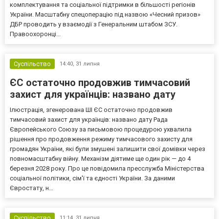
комплектування та соціальної підтримки в більшості регіонів
України. Масштабну спецоперацію під назвою «Чесний призов»
ДБР проводить у взаємодії з Генеральним штабом ЗСУ.
Правоохоронці...
Суспільство
14:40,
31 липня
ЄС остаточно продовжив тимчасовий
захист для українців: названо дату
Ілюстрація, згенерована ШІ ЄС остаточно продовжив
тимчасовий захист для українців: названо дату Рада
Європейського Союзу за письмовою процедурою ухвалила
рішення про продовження режиму тимчасового захисту для
громадян України, які були змушені залишити свої домівки через
повномасштабну війну. Механізм діятиме ще один рік — до 4
березня 2028 року. Про це повідомила пресслужба Міністерства
соціальної політики, сім'ї та єдності України. За даними
Євростату, н...
Суспільство
11:14,
31 липня