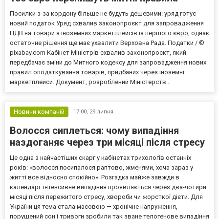
Посилки з-за кордону більше не будуть дешевими: уряд готує
новий податок Уряд схвалив законопроєкт для запровадження
ПДВ на товари з іноземних маркетплейсів із першого євро, однак
остаточне рішення ще має ухвалити Верховна Рада. Податки / ©
pixabay.com Кабінет Міністрів схвалив законопроєкт, який
передбачає зміни до Митного кодексу для запровадження нових
правил оподаткування товарів, придбаних через іноземні
маркетплейси. Документ, розроблений Міністерств...
Новини компаній
17:00,
29 липня
Волосся сиплеться: чому випадіння
наздоганяє через три місяці після стресу
Це одна з найчастіших скарг у кабінетах трихологів останніх
років: «волосся посипалося раптово, жменями, хоча зараз у
житті все відносно спокійно». Розгадка майже завжди в
календарі: інтенсивне випадіння проявляється через два-чотири
місяці після пережитого стресу, хвороби чи жорсткої дієти. Для
України ця тема стала масовою — хронічне напруження,
порушений сон і тривоги зробили так зване телогенове випадіння