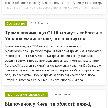
етапів облаштування будь-якого приватного будинку та квартири
і навіть дачі. Одними із кращих рішень нині є саме сучасні газові
колонки та твердопаливні котли. Це цілком логічно, адже
згадане обладнання гармонійно поєднує в...
Суспільство
13:13,
2 серпня
Трамп заявив, що США можуть забрати з
України «майже все, що захочуть»
Трамп заявив, що США можуть отримати майже всі
рідкісноземельні ресурси України Дональд Трамп. / © Associated
Press Президент США Дональд Трамп заявив, що угода між
Вашингтоном і Києвом про рідкісноземельні метали відкриває
його країні доступ до українських корисних копалин. Ба більше —
фактично дозволяє американській стороні «забрати практично
все, що захочуть». Про це Трамп заявив під час телефонного
інтерв’ю America’s Voice Live. За його словами, угода...
Партнерський спецпроєкт
18:00,
31 липня
Відпочинок у Києві та області: пляжі,