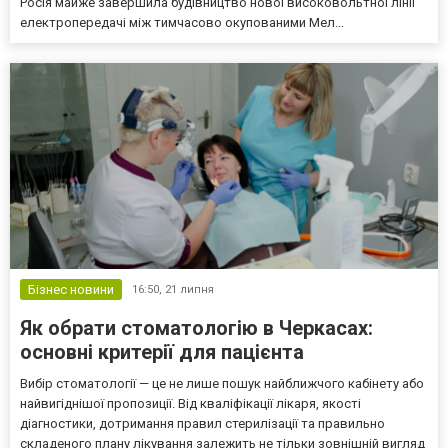
Росія майже завершила будівництво нової високовольтної лінії
електропередачі між тимчасово окупованими Мел...
Бізнес новини
16:50,
21 липня
Як обрати стоматологію в Черкасах:
основні критерії для пацієнта
Вибір стоматології — це не лише пошук найближчого кабінету або
найвигіднішої пропозиції. Від кваліфікації лікаря, якості
діагностики, дотримання правил стерилізації та правильно
складеного плану лікування залежить не тільки зовнішній вигляд