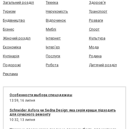
Загальний розділ
Техніка
Здоров'я
Туризм
Нерухомість
Транспорт
Будівництво
Відпочинок
Розваги
Бізнес
Меблі
Спорт
Жіночий розділ
Інтернет
Культура
Економіка
Інтер'єр
Мода
Кулінарія
Послуги
Родина
Подорожі
Робота
Дитячий розділ
Реклама
Особенности выбора спецодежды
13:59,
16 липня
Schneider Asfora чи Sedna Design: яка серія краще підходить
для сучасного ремонту
10:32,
13 липня