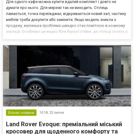
Для одного кафе можна купити вдалий комплект і довго не
думати про нього. Для мережі так не виходить. Стілець
ламається, точка переїжджає, відкривається новий зал, частину
меблів треба докупити або замінити. Якщо модель зникла з
продажу, маленька проблема швидко стає помітною в кожному
закладі. Особливо це видно біля барної стійки, де стільці стоять у
ряд і різниця одразу кидається в очі. Що стається, коли
пошкоджену модель уже неможливо докупити Коли мере...
Бізнес новини
10:18,
22 липня
Land Rover Evoque: преміальний міський
кросовер для щоденного комфорту та