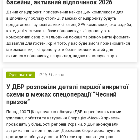
басейни, активний відпочинок 2026
Даний спецпроєкт, присвячений найкращим комплексам для
відпочинку поблизу столиці. У межах спецпроєкту будуть
представлені сучасні заміські готелі, SPA-комплекси, еко-садиби,
котеджні містечка та бази відпочинку, які пропонують
комфортний сервіс, мальовничі локації та різноманітні формати
дозвілля для гостей. Крім того, у вас буде змога познайомитися
із компаніями, які пропонують безліч можливостей для
активного відпочинку, наприклад, надають послуги з про...
Суспільство
17:19,
31 липня
У ДБР розповіли деталі першої викритої
схеми в межах спецоперації “Чесний
призов”
Понад 100 ТЦК одночасно обшукує ДБР: перевіряють схеми
ухилення, побиття та катування Операцію «Чесний призов»
проводять у більшості регіонів України. У ДБР анонсували
затримання та нові підозри. Державне бюро розслідувань
проводить обшуки у понад 100 територіальних центрах