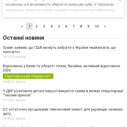
посмішки, а й можливість зберегти природні зуби. У Черкасах
працюють приватні клініки, окремі стоматологічні кабінети та
багатопрофільні медичні центри. Щоб обрати заклад
усвідомлено, варто заздалегідь перевірити кілька...
«
1
2
3
4
5
6
7
8
9
10
»
Останні новини
Трамп заявив, що США можуть забрати з України «майже все, що
захочуть»
13:13,
2 серпня
Відпочинок у Києві та області: пляжі, басейни, активний відпочинок
2026
Партнерський спецпроєкт
18:00,
31 липня
У ДБР розповіли деталі першої викритої схеми в межах спецоперації
“Чесний призов”
17:19,
31 липня
ЄС остаточно продовжив тимчасовий захист для українців: названо
дату
14:40,
31 липня