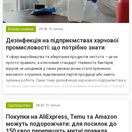
Бізнес новини
09:38,
31 липня
Дезінфекція на підприємствах харчової
промисловості: що потрібно знати
У сфері виробництва та зберігання продуктів чистота – це не
просто правило, а ключовий стандарт. Наявність бактерій,
вірусів чи шкідників у таких умовах може стати причиною
масового отруєння, відкликання партій продукції або навіть
зупинки роботи. Саме тому дезінфекція харчового підприємства є
не лише санітарною вимогою, а й важливим елементом стратегії
безпеки бізнесу. Чому регулярна санітарна обробка критично
важлива? Підприємства харчової промисловості...
Суспільство
08:40,
31 липня
Покупки на AliExpress, Temu та Amazon
можуть подорожчати: для посилок до
150 євро перепишуть митні правила