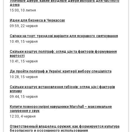
Уличные двери: какие входные двери выбрать для частного
дома
15:00,
10 липня
Идеи для бизнеса в Черкассах
09:59,
22 червня
Свічки на торт: трендові варіанти для яскравого святкування
10:49,
15 червня
Скільки коштує поліграф: огляд цін та факторів формування
вартості
10:41,
15 червня
Де пройти поліграф в Україні: критерії вибору спеціаліста
10:28,
15 червня
Скільки коштує встановлення габіонів: огляд цін і факторів
впливу
09:44,
15 червня
Купити повнорозмірні навушники Marshall – максимальне
занурення у звук
12:33,
4 червня
Ответственный владелец оружия: как формируется культура
безопасного и осознанного использования