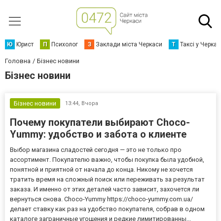
Ю
Юрист
П
Психолог
З
Заклади міста Черкаси
Т
Таксі у Черка
Головна
Бізнес новини
Бізнес новини
Бізнес новини
13:44,
Вчора
Почему покупатели выбирают Choco-
Yummy: удобство и забота о клиенте
Выбор магазина сладостей сегодня — это не только про
ассортимент. Покупателю важно, чтобы покупка была удобной,
понятной и приятной от начала до конца. Никому не хочется
тратить время на сложный поиск или переживать за результат
заказа. И именно от этих деталей часто зависит, захочется ли
вернуться снова. Choco-Yummy https://choco-yummy.com.ua/
делает ставку как раз на удобство покупателя, собрав в одном
каталоге заграничные угощения и редкие лимитированны...