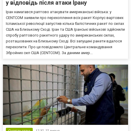
у відповідь після атаки Ірану
Іран намагався раптово атакувати американські війська: у
CENTCOM заявили про перехоплення всіх ракет Корпус вартових
Ісламської революції запустив кілька балістичних ракет по силах
США на Близькому Сході. Іран та США Іранські військові здійснили
спробу раптового ракетного удару по американських силах,
розташованих на Близькому Сході. Всі запущені ракети вдалося
перехопити. Про це повідомило Центральне командування
Збройних сил США (CENTCOM). За даними амер...
Суспільство
17:37,
27 липня