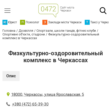
Ю
Юрист
П
Психолог
З
Заклади міста Черкаси
Т
Таксі у Черка
Головна
Дозвілля
Спортзали, школи танців, фітнес клуби
Спортивні об'єкти, стадіони
Физкультурно-оздоровительный
комплекс в Черкассах
Физкультурно-оздоровительный
комплекс в Черкассах
Опис
18000, Черкассы, улица Ярославская, 5
+380 (472) 65-39-30