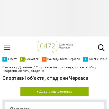
Ю
Юрист
П
Психолог
З
Заклади міста Черкаси
Т
Таксі у Черка
Головна
Дозвілля
Спортзали, школи танців, фітнес клуби
Спортивні об'єкти, стадіони
Спортивні об'єкти, стадіони Черкаси
+ Додати підприємство