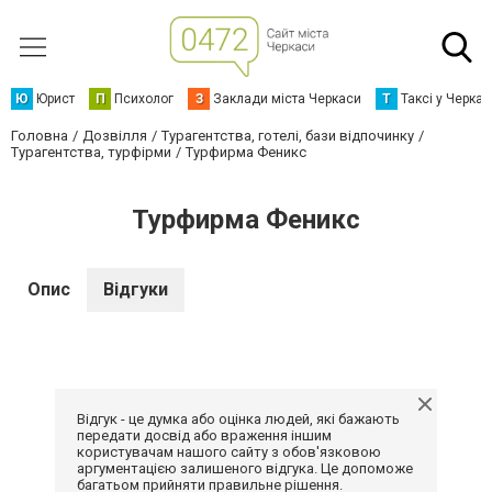
Ю
Юрист
П
Психолог
З
Заклади міста Черкаси
Т
Таксі у Черка
Головна
Дозвілля
Турагентства, готелі, бази відпочинку
Турагентства, турфірми
Турфирма Феникс
Турфирма Феникс
Опис
Відгуки
Відгук - це думка або оцінка людей, які бажають
передати досвід або враження іншим
користувачам нашого сайту з обов'язковою
аргументацією залишеного відгука. Це допоможе
багатьом прийняти правильне рішення.