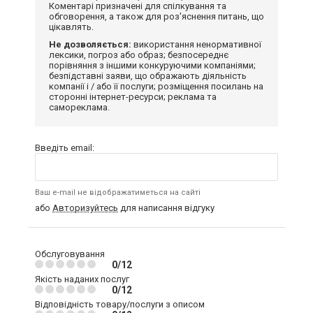
Коментарі призначені для спілкування та
обговорення, а також для роз'яснення питань, що
цікавлять.
Не дозволяється:
використання ненормативної
лексики, погроз або образ; безпосереднє
порівняння з іншими конкуруючими компаніями;
безпідставні заяви, що ображають діяльність
компанії і / або її послуги; розміщення посилань на
сторонні інтернет-ресурси; реклама та
самореклама.
Введіть email:
Ваш e-mail не відображатиметься на сайті
або
Авторизуйтесь
для написання відгуку
Обслуговування
0/12
Якість наданих послуг
0/12
Відповідність товару/послуги з описом