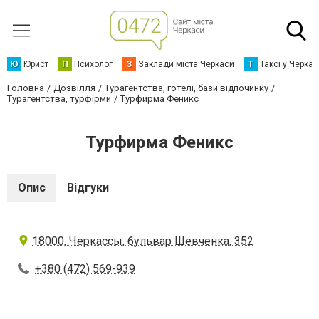
Ю
Юрист
П
Психолог
З
Заклади міста Черкаси
Т
Таксі у Черка
Головна
Дозвілля
Турагентства, готелі, бази відпочинку
Турагентства, турфірми
Турфирма Феникс
Турфирма Феникс
Опис
Відгуки
18000, Черкассы, бульвар Шевченка, 352
+380 (472) 569-939