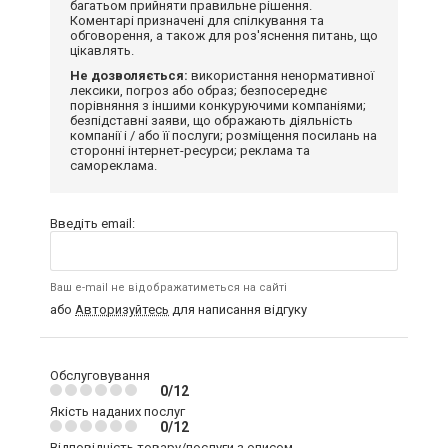
багатьом прийняти правильне рішення.
Коментарі призначені для спілкування та
обговорення, а також для роз'яснення питань, що
цікавлять.
Не дозволяється:
використання ненормативної
лексики, погроз або образ; безпосереднє
порівняння з іншими конкуруючими компаніями;
безпідставні заяви, що ображають діяльність
компанії і / або її послуги; розміщення посилань на
сторонні інтернет-ресурси; реклама та
самореклама.
Введіть email:
Ваш e-mail не відображатиметься на сайті
або
Авторизуйтесь
для написання відгуку
Обслуговування
0/12
Якість наданих послуг
0/12
Відповідність товару/послуги з описом