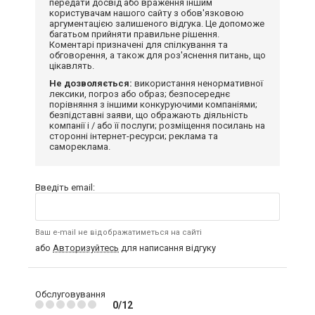
передати досвід або враження іншим
користувачам нашого сайту з обов'язковою
аргументацією залишеного відгука. Це допоможе
багатьом прийняти правильне рішення.
Коментарі призначені для спілкування та
обговорення, а також для роз'яснення питань, що
цікавлять.
Не дозволяється:
використання ненормативної
лексики, погроз або образ; безпосереднє
порівняння з іншими конкуруючими компаніями;
безпідставні заяви, що ображають діяльність
компанії і / або її послуги; розміщення посилань на
сторонні інтернет-ресурси; реклама та
самореклама.
Введіть email:
Ваш e-mail не відображатиметься на сайті
або
Авторизуйтесь
для написання відгуку
Обслуговування
0/12