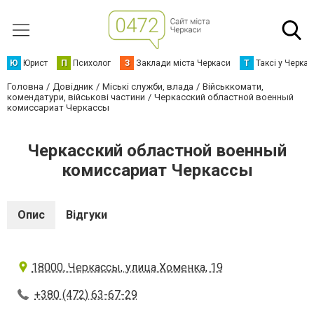
Ю
Юрист
П
Психолог
З
Заклади міста Черкаси
Т
Таксі у Черка
Головна
Довідник
Міські служби, влада
Військкомати,
комендатури, військові частини
Черкасский областной военный
комиссариат Черкассы
Черкасский областной военный
комиссариат Черкассы
Опис
Відгуки
18000, Черкассы, улица Хоменка, 19
+380 (472) 63-67-29