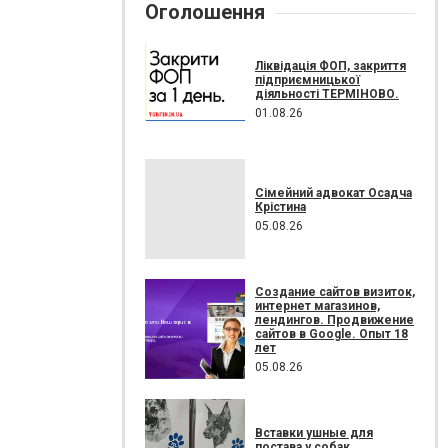
Оголошення
Ліквідація ФОП, закриття
підприємницької
діяльності ТЕРМІНОВО.
01.08.26
Сімейний адвокат Осадча
Крістина
05.08.26
Создание сайтов визиток,
интернет магазинов,
лендингов. Продвижение
сайтов в Google. Опыт 18
лет
05.08.26
Вставки ушные для
постава у собак