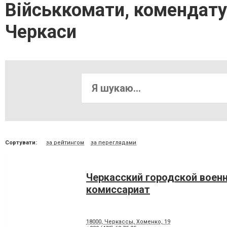
Військкомати, комендатур
Черкаси
Сортувати:
за рейтингом
за переглядами
Черкасский городской воен
комиссариат
18000, Черкассы, Хоменко, 19