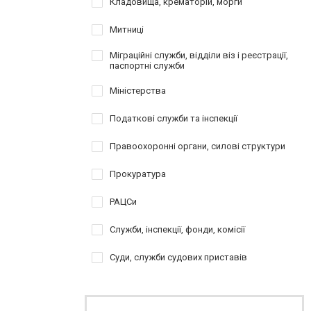
Кладовища, крематорій, морги
Митниці
Міграційні служби, відділи віз і реєстрації,
паспортні служби
Міністерства
Податкові служби та інспекції
Правоохоронні органи, силові структури
Прокуратура
РАЦСи
Служби, інспекції, фонди, комісії
Суди, служби судових приставів