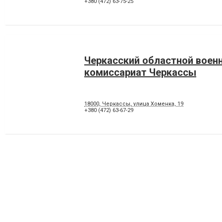
+380 (472) 63-75-25
Черкасский областной воен
комиссариат Черкассы
18000, Черкассы, улица Хоменка, 19
+380 (472) 63-67-29