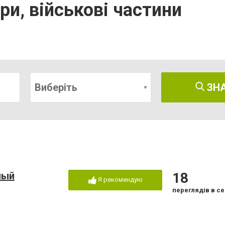
и, військові частини
Виберіть
ЗН
ный
18
Я рекомендую
переглядів в се