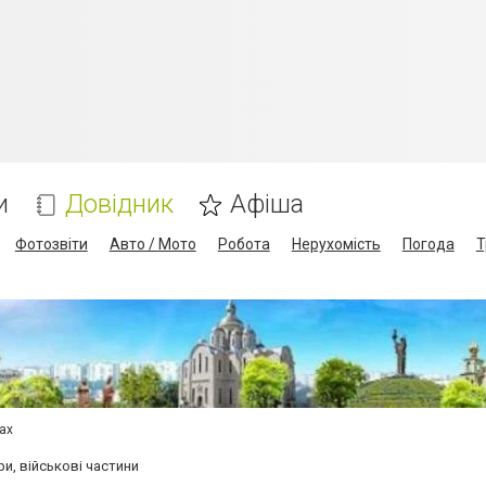
и
Довідник
Афіша
Фотозвіти
Авто / Мото
Робота
Нерухомість
Погода
Т
сах
и, військові частини