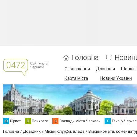
Головна
Новин
Оголошення
Дозвілля
Шопінг
Карта міста
Новини України
Ю
Юрист
П
Психолог
З
Заклади міста Черкаси
Т
Таксі у Черка
Головна
Довідник
Міські служби, влада
Військкомати, комендатур