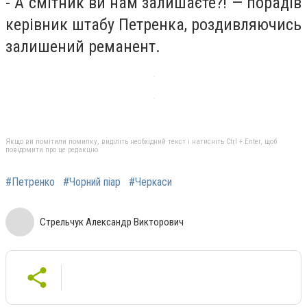
- А смітник ви нам залишаєте?! — порадів
керівник штабу Петренка, роздивляючись
залишений реманент.
Якщо ви помітили помилку, виділіть необхідний текст і натисніть Ctrl + Enter, щоб
повідомити про це редакцію
#Петренко
#Чорний піар
#Черкаси
Стрельчук Александр Викторович