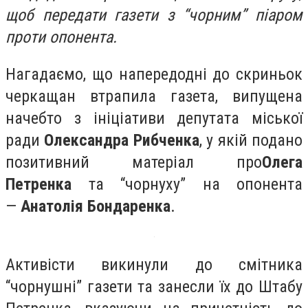
щоб передати газети з “чорним” піаром
проти опонента.
Нагадаємо, що напередодні до скриньок
черкащан втрапила газета, випущена
начебто з ініціативи депутата міської
ради
Олександра Рибченка
, у якій подано
позитивний матеріал про
Олега
Петренка
та “чорнуху” на опонента
—
Анатолія Бондаренка
.
Активісти викинули до смітника
“чорнушні” газети та занесли їх до Штабу