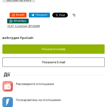
ЗАСОБИ ЗВ'ЯЗКУ
Reddit
Telegram
Viber
WhatsApp
10:37, 5 серпня, №103348
вебстудия ПроСайт
Показати номер
Показати E-mail
Дії
Рекламувати оголошення
Поскаржитись на оголошення