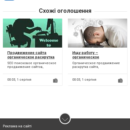
Схожі оголошення
Продвижение сайта
Ищу работу –
органическое раскрутка
органическое
продвижение раскрутка
SEO поисковое органическое
Органическое продвижение
сайта
продвижение сайтов,
раскрутка сайта,
раскрутка сайта – это
органическое продвижение
комплекс действий интернет-
раскрутка бизнеса продукции
марк...
услуг...
00:03,
1 серпня
00:03,
1 серпня
Реклама на сайті