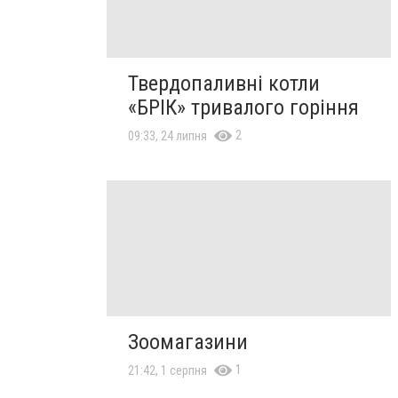
Твердопаливні котли
«БРІК» тривалого горіння
2
09:33, 24 липня
Зоомагазини
1
21:42, 1 серпня