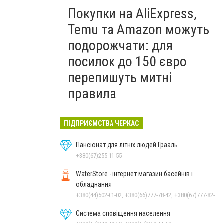
Покупки на AliExpress,
Temu та Amazon можуть
подорожчати: для
посилок до 150 євро
перепишуть митні
правила
ПІДПРИЄМСТВА ЧЕРКАС
Пансіонат для літніх людей Грааль
+380(67)255-11-55
WaterStore - інтернет магазин басейнів і
обладнання
+380(44)502-01-02, +380(66)777-78-42, +380(67)777-82-19, +380(67)890-80-80, +380(73)890-80-80, +380(44)502-01-03
Система сповіщення населення