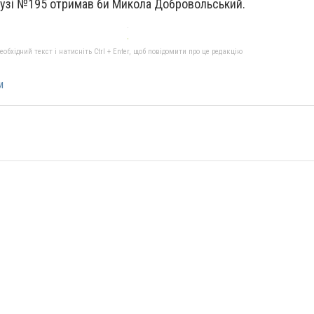
рузі №195 отримав би Микола Добровольський.
бхідний текст і натисніть Ctrl + Enter, щоб повідомити про це редакцію
и