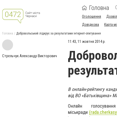
Головна
Оголошення
Дозві
Довідкова
Карта м
Головна
Добровольський лідирує за результатами інтернет-опитування
11:43, 11 жовтня 2014 р.
Добровол
Стрельчук Александр Викторович
результа
В онлайн-рейтингу канд
від ВО «Батьківщина» М
Онлайн голосування
міськради
(rada.cherkasy