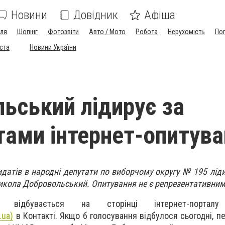
Новини
Довідник
Афіша
лля
Шопінг
Фотозвіти
Авто / Мото
Робота
Нерухомість
По
іста
Новини України
ьський лідирує за
тами інтернет-опитув
идатів в народні депутати по виборчому округу № 195 лід
икола Добровольський. Опитування не є репрезентативним
 відбувається на сторінці інтернет-порталу 
.ua)
в Контакті. Якщо б голосування відбулося сьогодні, п