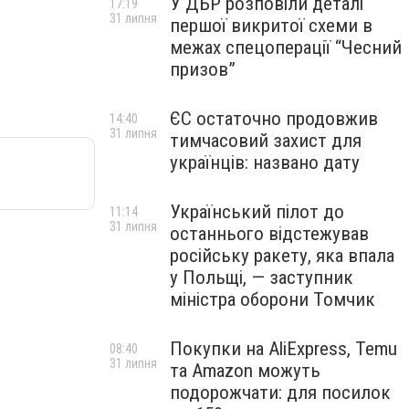
У ДБР розповіли деталі
17:19
31 липня
першої викритої схеми в
межах спецоперації “Чесний
призов”
ЄС остаточно продовжив
14:40
31 липня
тимчасовий захист для
українців: названо дату
Український пілот до
11:14
31 липня
останнього відстежував
російську ракету, яка впала
у Польщі, — заступник
міністра оборони Томчик
Покупки на AliExpress, Temu
08:40
31 липня
та Amazon можуть
подорожчати: для посилок