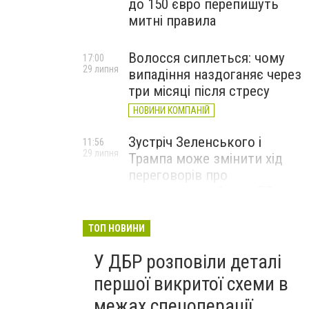
до 150 євро перепишуть
митні правила
Волосся сиплеться: чому
17:00
29 липня
випадіння наздоганяє через
три місяці після стресу
НОВИНИ КОМПАНІЙ
Зустріч Зеленського і
11:56
29 липня
Трампа може змінити хід
переговорів про
завершення війни, – FT
ТОП НОВИНИ
У ДБР розповіли деталі
першої викритої схеми в
межах спецоперації