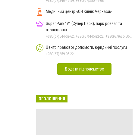
+380(67)340-49-59, +380(67)350-44-68
Медичний центр «ОН Клінік Черкаси»
Super Park "V" (Супер Парк), парк розваг та
атракціонів
+380(67)544-52-62, +380(67)445-22-22, +380(67)635-50-50
Центр правової допомоги, юридичні послуги
+380(67)259-05-22
Додати підприємство
ОГОЛОШЕННЯ