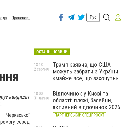
Рус
года
Транспорт
ОСТАННІ НОВИНИ
Трамп заявив, що США
13:13
2 серпня
можуть забрати з України
ання
«майже все, що захочуть»
Відпочинок у Києві та
18:00
ирує кандидат
31 липня
області: пляжі, басейни,
.
активний відпочинок 2026
Черкаської
ПАРТНЕРСЬКИЙ СПЕЦПРОЄКТ
еремогу серед