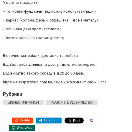
У вартість входить:
+ точковий фундамент під кожну колону (закладні);
+ каркас (колони, ферми, обрешітка – все з металу);
+ обшивка даху профнастилом ;
+ виготовлення вітрових хрестів;
Включно: матеріали, доставка та робота.
Від Вас треба ділянка та доступ до електромережі.
Будівництво такого складу від 20 до 30 днів.
https://alexspetsbud.com.ua/navis-20kh20400-m-pid-kliuch/
Рубрики
БІЗНЕС, ФІНАНСИ
РЕМОНТ, БУДІВНИЦТВО
Reddit
Telegram
Viber
WhatsApp