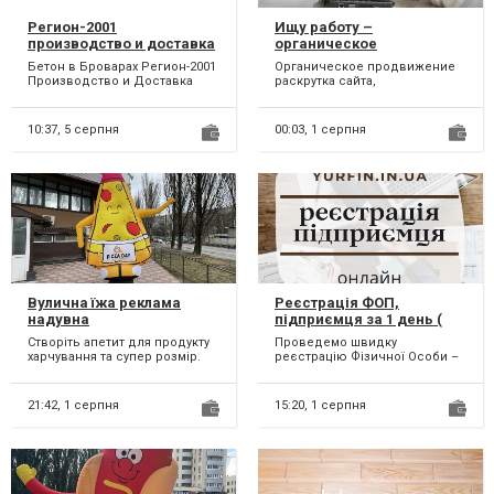
Регион-2001
Ищу работу –
производcтво и доставка
органическое
бетона всех марок.
продвижение раскрутка
Бетон в Броварах Регион-2001
Органическое продвижение
сайта
Производство и Доставка
раскрутка сайта,
Бетона в Бровары,
органическое продвижение
Броварской и
раскрутка бизнеса продукции
Бориспольски...
услуг...
10:37,
5 серпня
00:03,
1 серпня
Вулична їжа реклама
Реєстрація ФОП,
надувна
підприємця за 1 день (
недорого )
Створіть апетит для продукту
Проведемо швидку
харчування та супер розмір.
реєстрацію Фізичної Особи –
Уявіть продукт, а тепер уявіть
Підприємця у державному
який би вин...
реєстрі. Після реєстрації Ви
от...
21:42,
1 серпня
15:20,
1 серпня