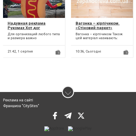
Надувная реклама
Вагонка – кірпічиком.
Рукомах Хот дог
«Стіновий паркет»
Для организаций любого типа
Вагонка – кірпічиком Також
и размера важно
цей матеріал називають:
рекламировать продукты,
«Стіновий паркет». Деревина з
услуги, чтобы напоминать о
якої виготовляєть...
прису...
21:42,
1 серпня
10:36,
Сьогодні
Реклама на сайті
Франшиза "CitySites"