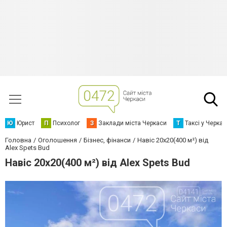
Ю
Юрист
П
Психолог
З
Заклади міста Черкаси
Т
Таксі у Черка
Головна
Оголошення
Бізнес, фінанси
Навіс 20х20(400 м²) від
Alex Spets Bud
Навіс 20х20(400 м²) від Alex Spets Bud