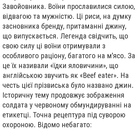
Завойовника. Воїни прославилися силою,
відвагою та мужністю. Ці риси, на думку
засновника бренду, притаманні джину,
що випускається. Легенда свідчить, що
свою силу ці воїни отримували з
особливого раціону, багатого на м'ясо. За
це їх називали «їдки яловичини», що
англійською звучить як «Beef eater». На
честь цієї прізвиська було названо джин.
Історичну тему продовжує зображення
солдата у червоному обмундируванні на
етикетці. Точна рецептура під суворою
охороною. Відомо небагато: