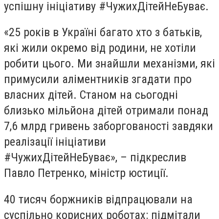
успішну ініціативу #ЧужихДітейНеБуває.
«25 років в Україні багато хто з батьків,
які жили окремо від родини, не хотіли
робити цього. Ми знайшли механізми, які
примусили аліментників згадати про
власних дітей. Станом на сьогодні
близько мільйона дітей отримали понад
7,6 млрд гривень заборгованості завдяки
реалізації ініціативи
#ЧужихДітейНеБуває», – підкреслив
Павло Петренко, міністр юстиції.
40 тисяч боржників відпрацювали на
суспільно корисних роботах: підмітали