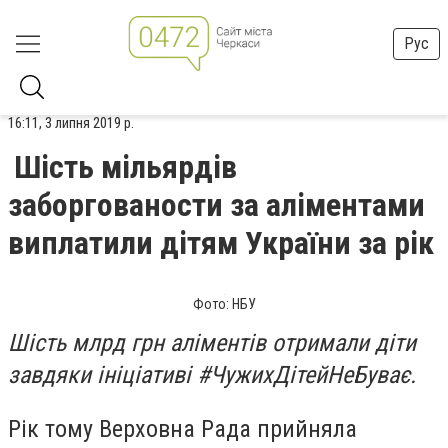
Рус
16:11, 3 липня 2019 р.
Шість мільярдів
заборгованости за аліментами
виплатили дітям України за рік
Фото: НБУ
Шість млрд грн аліментів отримали діти
завдяки ініціативі #ЧужихДітейНеБуває.
Рік тому Верховна Рада прийняла