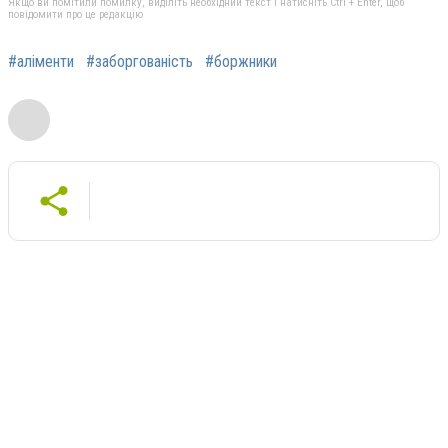
Якщо ви помітили помилку, виділіть необхідний текст і натисніть Ctrl + Enter, щоб
повідомити про це редакцію
#аліменти
#заборгованість
#боржники