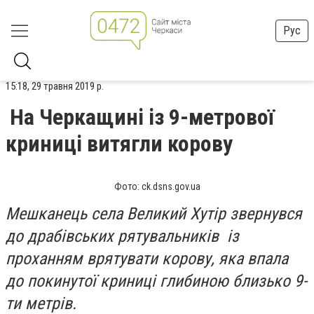
Рус
15:18, 29 травня 2019 р.
На Черкащині із 9-метрової
криниці витягли корову
Фото: ck.dsns.gov.ua
Мешканець села Великий Хутір звернувся
до драбівських рятувальників із
проханням врятувати корову, яка впала
до покинутої криниці глибиною близько 9-
ти метрів.