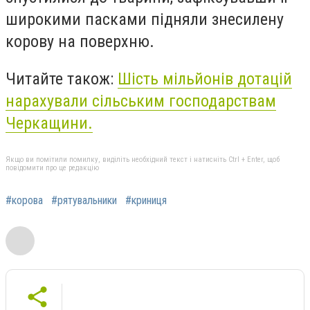
широкими пасками підняли знесилену
корову на поверхню.
Читайте також:
Шість мільйонів дотацій
нарахували сільським господарствам
Черкащини.
Якщо ви помітили помилку, виділіть необхідний текст і натисніть Ctrl + Enter, щоб
повідомити про це редакцію
#корова
#рятувальники
#криниця