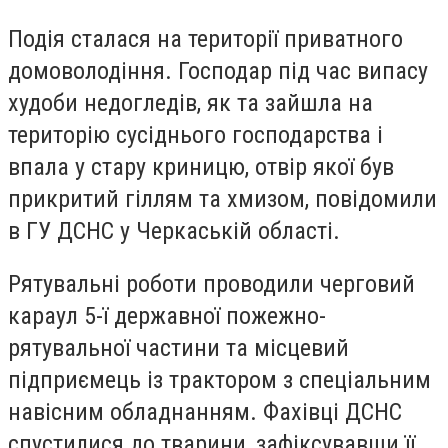
Подія сталася на території приватного
домоволодіння. Господар під час випасу
худоби недогледів, як та зайшла на
територію сусіднього господарства і
впала у стару криницю, отвір якої був
прикритий гіллям та хмизом, повідомили
в ГУ ДСНС у Черкаській області.
Рятувальні роботи проводили черговий
караул 5-ї державної пожежно-
рятувальної частини та місцевий
підприємець із трактором з спеціальним
навісним обладнанням. Фахівці ДСНС
спустилися до тварини, зафіксувавши її