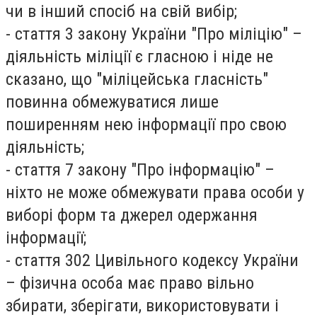
чи в інший спосіб на свій вибір;
- стаття 3 закону України "Про міліцію" –
діяльність міліції є гласною і ніде не
сказано, що "міліцейська гласність"
повинна обмежуватися лише
поширенням нею інформації про свою
діяльність;
- стаття 7 закону "Про інформацію" –
ніхто не може обмежувати права особи у
виборі форм та джерел одержання
інформації;
- стаття 302 Цивільного кодексу України
– фізична особа має право вільно
збирати, зберігати, використовувати і