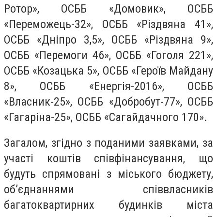
Ротор», ОСББ «Домовик», ОСББ
«Переможець-32», ОСББ «Різдвяна 41»,
ОСББ «Дніпро 3,5», ОСББ «Різдвяна 9»,
ОСББ «Перемоги 46», ОСББ «Гоголя 221»,
ОСББ «Козацька 5», ОСББ «Героїв Майдану
8», ОСББ «Енергія-2016», ОСББ
«Власник-25», ОСББ «Добробут-77», ОСББ
«Гагаріна-25», ОСББ «Сагайдачного 170».
Загалом, згідно з поданими заявками, за
участі коштів співфінансування, що
будуть спрямовані з міського бюджету,
об’єднаннями співвласників
багатоквартирних будинків міста