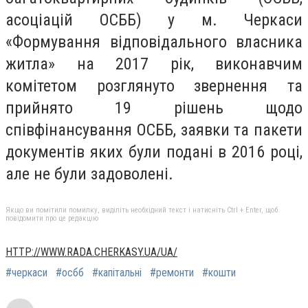
асоціацій ОСББ) у м. Черкаси
«Формування відповідального власника
житла» на 2017 рік, виконавчим
комітетом розглянуто звернення та
прийнято 19 рішень щодо
співфінансування ОСББ, заявки та пакети
документів яких були подані в 2016 році,
але не були задоволені.
Якщо ви помітили помилку, виділіть необхідний текст і натисніть Ctrl + Enter, щоб
повідомити про це редакцію
HTTP://WWW.RADA.CHERKASY.UA/UA/
#черкаси
#осбб
#капітальні
#ремонти
#кошти