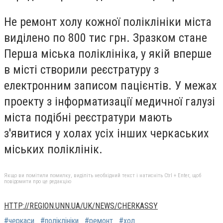
Не ремонт холу кожної поліклініки міста
виділено по 800 тис грн. Зразком стане
Перша міська поліклініка, у якій вперше
в місті створили реєстратуру з
електронним записом пацієнтів. У межах
проекту з інформатизації медичної галузі
міста подібні реєстратури мають
з'явитися у холах усіх інших черкаських
міських поліклінік.
Якщо ви помітили помилку, виділіть необхідний текст і натисніть Ctrl + Enter, щоб
повідомити про це редакцію
HTTP://REGION.UNN.UA/UK/NEWS/CHERKASSY
#черкаси
#поліклініки
#ремонт
#хол