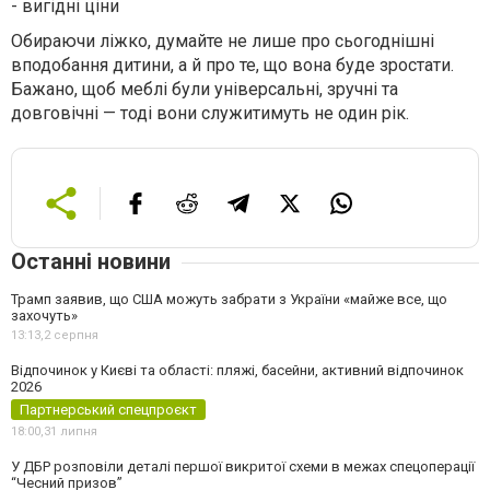
-
вигідні ціни
Обираючи ліжко, думайте не лише про сьогоднішні
вподобання дитини, а й про те, що вона буде зростати.
Бажано, щоб меблі були універсальні, зручні та
довговічні — тоді вони служитимуть не один рік.
Останні новини
Трамп заявив, що США можуть забрати з України «майже все, що
захочуть»
13:13,
2 серпня
Відпочинок у Києві та області: пляжі, басейни, активний відпочинок
2026
Партнерський спецпроєкт
18:00,
31 липня
У ДБР розповіли деталі першої викритої схеми в межах спецоперації
“Чесний призов”