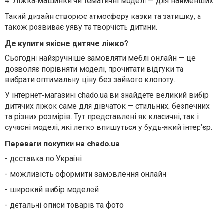
4.
Ліжка
‑
машинки
чи
тематичні
моделі
—
для
на
йменших
Такий дизайн створює атмосферу казки та затишку, а
також розвиває уяву та творчість дитини.
Де купити якісне дитяче ліжко?
Сьогодні найзручніше замовляти меблі онлайн — це
дозволяє порівняти моделі, прочитати відгуки та
вибрати оптимальну ціну без зайвого клопоту.
У інтернет
‑
магазині
chado.ua
ви
знайдете
великий
вибір
дитячих
ліжок
саме
для
дівчаток
—
стильних
,
безпечних
та
різних
розмірів
.
Тут
представлені
як
класичні
,
так
і
сучасні
моделі
,
які
легко
вп
ишуться у будь
‑
який
інтер’єр
.
Переваги покупки на chado.ua
-
доставка по Україні
-
можливість оформити замовлення онлайн
-
широкий вибір моделей
-
детальні описи товарів та фото