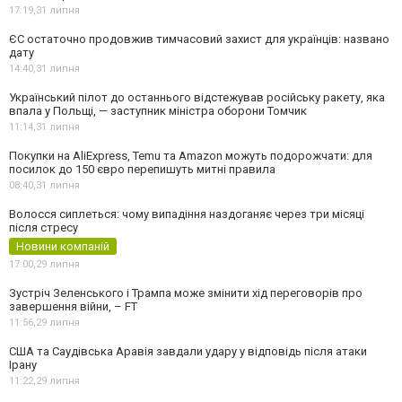
17:19,
31 липня
ЄС остаточно продовжив тимчасовий захист для українців: названо
дату
14:40,
31 липня
Український пілот до останнього відстежував російську ракету, яка
впала у Польщі, — заступник міністра оборони Томчик
11:14,
31 липня
Покупки на AliExpress, Temu та Amazon можуть подорожчати: для
посилок до 150 євро перепишуть митні правила
08:40,
31 липня
Волосся сиплеться: чому випадіння наздоганяє через три місяці
після стресу
Новини компаній
17:00,
29 липня
Зустріч Зеленського і Трампа може змінити хід переговорів про
завершення війни, – FT
11:56,
29 липня
США та Саудівська Аравія завдали удару у відповідь після атаки
Ірану
11:22,
29 липня