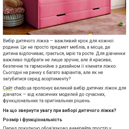
Вибір дитячого ліжка — важливий крок для кожної
родини. Це не просто предмет меблів, а місце, де
дитина відпочиває, грається, мріє та росте. Для дівчинки
важливо підібрати не лише зручне, але й красиве,
безпечне та гармонійне з дизайном її кімнати ліжко.
Сьогодні на ринку є багато варіантів, але як не
загубитися серед асортименту?
Сайт
chado.ua
пропонує
великий
вибір
дитячих
ліжок
для
дівчаток
—
від
класичних
моделей
до
сучасних,
функціональних та оригінальних рішень.
На що звернути увагу при виборі дитячого ліжка?
Розмір і функціональність
Перед покупкою обов’язково виміряйте простір у