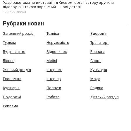
Удар ракетами по виставці під Києвом: організатору вручили
підозру, він також поранений — нові деталі
17:37,
27 липня
Рубрики новин
Загальний розділ
Техніка
Здоров'я
Туризм
Нерухомість
Транспорт
Будівництво
Відпочинок
Розваги
Бізнес
Меблі
Спорт
Жіночий розділ
Інтернет
Культура
Економіка
Інтер'єр
Мода
Кулінарія
Послуги
Родина
Подорожі
Робота
Дитячий розділ
Реклама