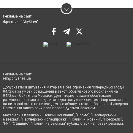
Реклама на сайті
Франшиза "CitySites"
Реклама на сайті:
rek@citysites.ua
Допускається цитування матеріалів без отримання попередньої згоди
0472.ua за умови розміщення в тексті обов'язкового посилання на
0472.ua - Сайт міста Черкаси. Для інтернет-видань обов'язкове
розміщення прямого, відкритого для пошукових систем гіперпосилання
на цитовані статті не нижче другого абзацу в тексті або в якості джерела.
Порушення виняткових прав переслідується Законом.
Матеріали з плашками "Новини компаній", "Промо", "Партнерський
матеріал", "Партнерський спецпроєкт", "Політичні новини", "Пресреліз",
"PR", "Офіційно", "Політична реклама" публікуються на правах реклами.