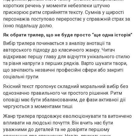
коротких речень у моменти небезпеки штучно
прискорює ритм сприйняття тексту. Сумнів у щирості
персонажів поступово переростає у справжній страх за
їхню подальшу долю.
Як обрати трилер, що не буде просто “ще одна історія”
Вибір трилера починається з аналізу анотації та
авторського підходу до класичного жанру. Читач
відкриває першу главу для відчуття унікального стилю
та рівня напруги з перших рядків. Варто шукати твори,
що зачіпають незвичні професійні сфери або закриті
соціальні групи.
Якісний текст пропонує складний моральний вибір без
однозначно правильного чи простого рішення. Ритм
оповіді має бути збалансованим, де фази активної дії
чергуються з моментами тиші.
Жанр трилера продовжує еволюціонувати та витончено
впливати на людські почуття. Він вчить нас бути
уважними до деталей та не довіряти першому