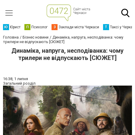
Ю
Юрист
П
Психолог
З
Заклади міста Черкаси
Т
Таксі у Черка
Головна
Бізнес новини
Динаміка, напруга, несподіванка: чому
трилери не відпускають [СЮЖЕТ]
Динаміка, напруга, несподіванка: чому
трилери не відпускають [СЮЖЕТ]
16:38,
1 липня
Загальний розділ