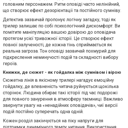
головним персонажем. Ритм оповіді часто нелінійний,
що створює ефект дезорієнтації та постійного сумніву.
Детектив зазвичай пропонує логічну загадку, тоді як
трилер залишає по собі психологічний дискомфорт. Ви
помітите маніпуляцію вашою довірою до оповідача
протягом усієї тривожної історії. Це створює ефект
повної залученості, де кожна тінь сприймається як
реальна загроза. Тон оповіді зазвичай похмурий для
підкреслення неминучості подій та складності вибору
героїв.
Книжки, де сюжет - як гойдалка між сумнівом і вірою
Сюжетна лінія в якісному трилері нагадує емоційну
гойдалку, де впевненість читача руйнується щокілька
сторінок. Людина обирає такі історії під час подорожі
для повного занурення в атмосферу таємниці. Важливо
звернути увагу на «ненадійних оповідачів», чиї версії
подій постійно суперечать одна одній.
Кожен розділ закінчується на піку напруги для
підтримки динамічного темпу читання. Використання