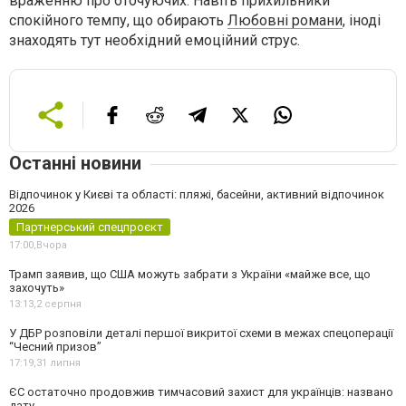
враженню про оточуючих. Навіть прихильники
спокійного темпу, що обирають
Любовні романи
, іноді
знаходять тут необхідний емоційний струс.
Останні новини
Відпочинок у Києві та області: пляжі, басейни, активний відпочинок
2026
Партнерський спецпроєкт
17:00,
Вчора
Трамп заявив, що США можуть забрати з України «майже все, що
захочуть»
13:13,
2 серпня
У ДБР розповіли деталі першої викритої схеми в межах спецоперації
“Чесний призов”
17:19,
31 липня
ЄС остаточно продовжив тимчасовий захист для українців: названо
дату