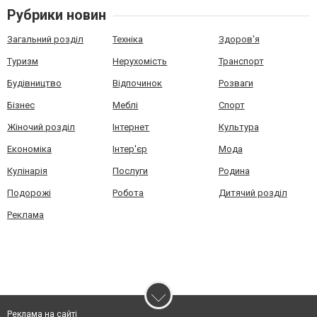
Рубрики новин
Загальний розділ
Техніка
Здоров'я
Туризм
Нерухомість
Транспорт
Будівництво
Відпочинок
Розваги
Бізнес
Меблі
Спорт
Жіночий розділ
Інтернет
Культура
Економіка
Інтер'єр
Мода
Кулінарія
Послуги
Родина
Подорожі
Робота
Дитячий розділ
Реклама
Реклама на сайті