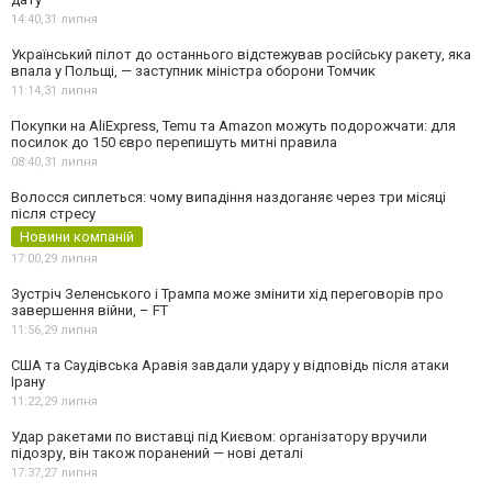
14:40,
31 липня
Український пілот до останнього відстежував російську ракету, яка
впала у Польщі, — заступник міністра оборони Томчик
11:14,
31 липня
Покупки на AliExpress, Temu та Amazon можуть подорожчати: для
посилок до 150 євро перепишуть митні правила
08:40,
31 липня
Волосся сиплеться: чому випадіння наздоганяє через три місяці
після стресу
Новини компаній
17:00,
29 липня
Зустріч Зеленського і Трампа може змінити хід переговорів про
завершення війни, – FT
11:56,
29 липня
США та Саудівська Аравія завдали удару у відповідь після атаки
Ірану
11:22,
29 липня
Удар ракетами по виставці під Києвом: організатору вручили
підозру, він також поранений — нові деталі
17:37,
27 липня