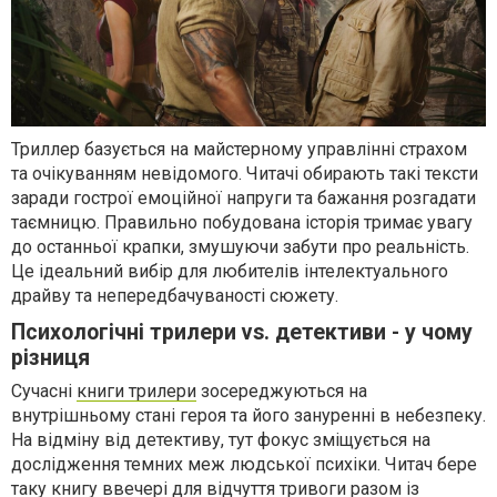
Триллер базується на майстерному управлінні страхом
та очікуванням невідомого. Читачі обирають такі тексти
заради гострої емоційної напруги та бажання розгадати
таємницю. Правильно побудована історія тримає увагу
до останньої крапки, змушуючи забути про реальність.
Це ідеальний вибір для любителів інтелектуального
драйву та непередбачуваності сюжету.
Психологічні трилери vs. детективи - у чому
різниця
Сучасні
книги трилери
зосереджуються на
внутрішньому стані героя та його зануренні в небезпеку.
На відміну від детективу, тут фокус зміщується на
дослідження темних меж людської психіки. Читач бере
таку книгу ввечері для відчуття тривоги разом із