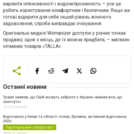
варіанти інтенсивності і водонепроникність — усе це
робить користування комфортним і безпечним. Якщо ви
готові відкрити для себе інший рівень жіночого
задоволення, спроба виправдає очікування.
Оригінальні моделі Womanizer доступні у різних точках
продажу; одне з місць, де їх можна придбати, — магазин
інтимних товарів «TALLA».
Останні новини
Трамп заявив, що США можуть забрати з України «майже все, що
захочуть»
13:13,
2 серпня
Відпочинок у Києві та області: пляжі, басейни, активний відпочинок
2026
Партнерський спецпроєкт
18:00,
31 липня