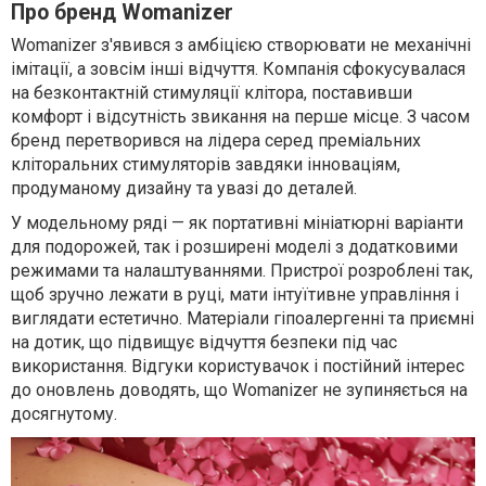
Про бренд Womanizer
Womanizer з'явився з амбіцією створювати не механічні
імітації, а зовсім інші відчуття. Компанія сфокусувалася
на безконтактній стимуляції клітора, поставивши
комфорт і відсутність звикання на перше місце. З часом
бренд перетворився на лідера серед преміальних
кліторальних стимуляторів завдяки інноваціям,
продуманому дизайну та увазі до деталей.
У модельному ряді — як портативні мініатюрні варіанти
для подорожей, так і розширені моделі з додатковими
режимами та налаштуваннями. Пристрої розроблені так,
щоб зручно лежати в руці, мати інтуїтивне управління і
виглядати естетично. Матеріали гіпоалергенні та приємні
на дотик, що підвищує відчуття безпеки під час
використання. Відгуки користувачок і постійний інтерес
до оновлень доводять, що Womanizer не зупиняється на
досягнутому.