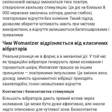
силіконовій насадці змінюється тиск повітря,
створюючи хвильову стимуляцію. Це діє на близько 8
000 нервових закінчень клітора, даючи глибокі,
повторювані відчуття без оніміння. Такий підхід
дозволяє зберегти чутливість навіть при частому
використанні, а відчуття залишаються багатошаровими і
тривалими.
Чим Womanizer відрізняється від класичних
вібраторів
Реальна різниця не в формі, а в механізмі дії. У той час
як традиційні вібратори генерують прямі коливання і
торкаються шкіри, Womanizer працює за іншим
принципом — повітряними імпульсами. Це змінює весь
досвід: замість одноманітної вібрації приходять
хвилеподібні, тонко налаштовані відчуття.
Контактна і безконтактна стимуляція
Більшість вібраторів дають прямий вплив через
коливання. Це може бути дуже ефективно, але інколи
надто інтенсивно для чутливої зони. Безконтактна