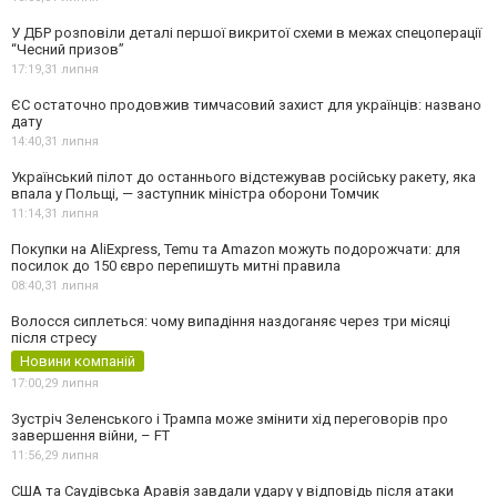
У ДБР розповіли деталі першої викритої схеми в межах спецоперації
“Чесний призов”
17:19,
31 липня
ЄС остаточно продовжив тимчасовий захист для українців: названо
дату
14:40,
31 липня
Український пілот до останнього відстежував російську ракету, яка
впала у Польщі, — заступник міністра оборони Томчик
11:14,
31 липня
Покупки на AliExpress, Temu та Amazon можуть подорожчати: для
посилок до 150 євро перепишуть митні правила
08:40,
31 липня
Волосся сиплеться: чому випадіння наздоганяє через три місяці
після стресу
Новини компаній
17:00,
29 липня
Зустріч Зеленського і Трампа може змінити хід переговорів про
завершення війни, – FT
11:56,
29 липня
США та Саудівська Аравія завдали удару у відповідь після атаки