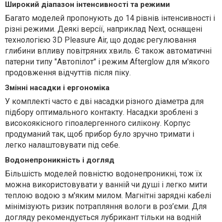
Широкий діапазон інтенсивності та режими
Багато моделей пропонують до 14 рівнів інтенсивності і
різні режими. Деякі версії, наприклад Next, оснащені
технологією 3D Pleasure Air, що додає регулювання
глибини впливу повітряних хвиль. Є також автоматичні
патерни типу "Автопілот" і режим Afterglow для м'якого
продовження відчуттів після піку.
Змінні насадки і ергономіка
У комплекті часто є дві насадки різного діаметра для
підбору оптимального контакту. Насадки зроблені з
високоякісного гіпоалергенного силікону. Корпус
продуманий так, щоб прибор було зручно тримати і
легко налаштовувати під себе.
Водонепроникність і догляд
Більшість моделей повністю водонепроникні, тож їх
можна використовувати у ванній чи душі і легко мити
теплою водою з м'яким милом. Магнітні зарядні кабелі
мінімізують ризик потрапляння вологи в роз’єми. Для
догляду рекомендується лубрикант тільки на водній