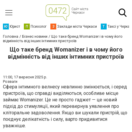
Ю
Юрист
П
Психолог
З
Заклади міста Черкаси
Т
Таксі у Черка
Головна
Бізнес новини
Що таке бренд Womanizer і в чому його
відмінність від інших інтимних пристроїв
Що таке бренд Womanizer і в чому його
відмінність від інших інтимних пристроїв
11:00,
17 вересня 2025 р.
Розваги
Сфера інтимного велнесу невпинно змінюється, і серед
пристроїв, що справді виділяються, особливе місце
займає Womanizer. Це не просто гаджет — це новий
підхід до стимуляції, який перевернув уявлення про
кліторальне задоволення. Якщо ви шукали пристрій, що
поєднує делікатність і силу, варто придивитися
уважніше.