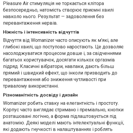
Pleasure Air стимуляція не торкається клітора
безпосередньо, натомість створює приємні хвилі
навколо нього. Результат — задоволення без
перевантаження нервів.
Ніжність і інтенсивність відчуттів
Відчуття від Womanizer часто описують як м’які, але
глибокі хвилі, що поступово наростають. Це дозволяє
насолоджуватися процесом довше і, за свідченнями
багатьох користувачок, досягати кількох оргазмів
підряд. Класичні вібратори, навпаки, дають більш
прямий і швидкий ефект, що інколи призводить до
перевантаження або зниження чутливості при
тривалому використанні.
Різноманітність досвіду і дизайн
Womanizer робить ставку на елегантність і простоту.
Корпус часто виглядає стримано і преміально, кнопки
розташовані логічно, а форма підлаштовується під
анатомію. Деякі моделі мають інтелектуальні функції,
які додають гнучкості в налаштуваннях і роблять