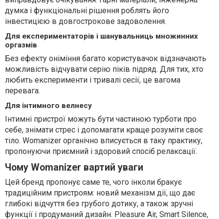
думка і функціональні рішення роблять його
інвестицією в довгострокове задоволення.
Для експериментаторів і шанувальниць множинних
оргазмів
Без ефекту оніміння багато користувачок відзначають
можливість відчувати серію піків підряд. Для тих, хто
любить експерименти і тривалі сесії, це вагома
перевага.
Для інтимного велнесу
Інтимні пристрої можуть бути частиною турботи про
себе, знімати стрес і допомагати краще розуміти своє
тіло. Womanizer органічно вписується в таку практику,
пропонуючи приємний і здоровий спосіб релаксації.
Чому Womanizer вартий уваги
Цей бренд пропонує саме те, чого інколи бракує
традиційним пристроям: новий механізм дії, що дає
глибокі відчуття без грубого дотику, а також зручні
функції і продуманий дизайн. Pleasure Air, Smart Silence,