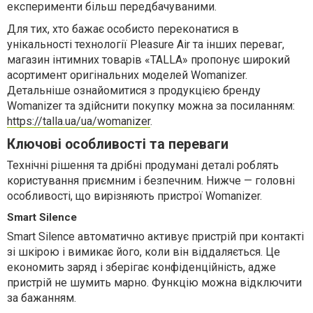
експерименти більш передбачуваними.
Для тих, хто бажає особисто переконатися в
унікальності технології Pleasure Air та інших переваг,
магазин інтимних товарів «TALLA» пропонує широкий
асортимент оригінальних моделей Womanizer.
Детальніше ознайомитися з продукцією бренду
Womanizer та здійснити покупку можна за посиланням:
https://talla.ua/ua/womanizer
.
Ключові особливості та переваги
Технічні рішення та дрібні продумані деталі роблять
користування приємним і безпечним. Нижче — головні
особливості, що вирізняють пристрої Womanizer.
Smart Silence
Smart Silence автоматично активує пристрій при контакті
зі шкірою і вимикає його, коли він віддаляється. Це
економить заряд і зберігає конфіденційність, адже
пристрій не шумить марно. Функцію можна відключити
за бажанням.