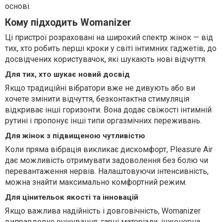
основі.
Кому підходить Womanizer
Ці пристрої розраховані на широкий спектр жінок — від
тих, хто робить перші кроки у світі інтимних гаджетів, до
досвідчених користувачок, які шукають нові відчуття.
Для тих, хто шукає новий досвід
Якщо традиційні вібратори вже не дивують або ви
хочете змінити відчуття, безконтактна стимуляція
відкриває інші горизонти. Вона додає свіжості інтимній
рутині і пропонує інші типи оргазмічних переживань.
Для жінок з підвищеною чутливістю
Коли пряма вібрація викликає дискомфорт, Pleasure Air
дає можливість отримувати задоволення без болю чи
перевантаження нервів. Налаштовуючи інтенсивність,
можна знайти максимально комфортний режим.
Для цінительок якості та інновацій
Якщо важлива надійність і довговічність, Womanizer
виправдовує очікування: гарні матеріали, інженерна