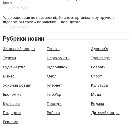
Ірану
11:22,
29 липня
Удар ракетами по виставці під Києвом: організатору вручили
підозру, він також поранений — нові деталі
17:37,
27 липня
Рубрики новин
Загальний розділ
Техніка
Здоров'я
Туризм
Нерухомість
Транспорт
Будівництво
Відпочинок
Розваги
Бізнес
Меблі
Спорт
Жіночий розділ
Інтернет
Культура
Економіка
Інтер'єр
Мода
Кулінарія
Послуги
Родина
Подорожі
Робота
Дитячий розділ
Реклама