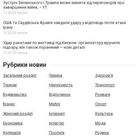
Зустріч Зеленського і Трампа може змінити хід переговорів про
завершення війни, – FT
11:56,
29 липня
США та Саудівська Аравія завдали удару у відповідь після атаки
Ірану
11:22,
29 липня
Удар ракетами по виставці під Києвом: організатору вручили
підозру, він також поранений — нові деталі
17:37,
27 липня
Рубрики новин
Загальний розділ
Техніка
Здоров'я
Туризм
Нерухомість
Транспорт
Будівництво
Відпочинок
Розваги
Бізнес
Меблі
Спорт
Жіночий розділ
Інтернет
Культура
Економіка
Інтер'єр
Мода
Кулінарія
Послуги
Родина