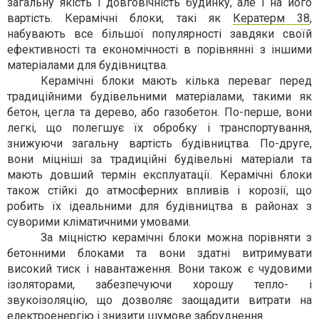
загальну якість і довговічність будинку, але і на його
вартість. Керамічні блоки, такі як
Кератерм 38
,
набувають все більшої популярності завдяки своїй
ефективності та економічності в порівнянні з іншими
матеріалами для будівництва.
Керамічні блоки мають кілька переваг перед
традиційними будівельними матеріалами, такими як
бетон, цегла та дерево, або газобетон. По-перше, вони
легкі, що полегшує їх обробку і транспортування,
знижуючи загальну вартість будівництва. По-друге,
вони міцніші за традиційні будівельні матеріали та
мають довший термін експлуатації. Керамічні блоки
також стійкі до атмосферних впливів і корозії, що
робить їх ідеальними для будівництва в районах з
суворими кліматичними умовами.
За міцністю керамічні блоки можна порівняти з
бетонними блоками та вони здатні витримувати
високий тиск і навантаження. Вони також є чудовими
ізоляторами, забезпечуючи хорошу тепло- і
звукоізоляцію, що дозволяє заощадити витрати на
електроенергію і знизити шумове забруднення.