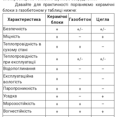
Давайте для практичності порівняємо керамічні
блоки з газобетоном у таблиці нижче:
Керамічні
Характеристика
Газобетон
Цегла
блоки
Безпечність
+
+/-
+/-
Міцність
+
–
+
Теплопровідність в
+
+
–
сухому стані
Теплопровідність
+
+/-
+/-
при експлуатації
Водопоглинання
+
–
–
Експлуатаційна
+
–
–
вологість
Паропроникність
+
+
–
Усадка
+
–
+
Морозостійкість
+
+
–
Вогнестійкість
+
+
+