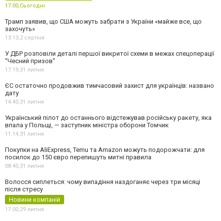
17:00,
Сьогодні
Трамп заявив, що США можуть забрати з України «майже все, що
захочуть»
13:13,
2 серпня
У ДБР розповіли деталі першої викритої схеми в межах спецоперації
“Чесний призов”
17:19,
31 липня
ЄС остаточно продовжив тимчасовий захист для українців: названо
дату
14:40,
31 липня
Український пілот до останнього відстежував російську ракету, яка
впала у Польщі, — заступник міністра оборони Томчик
11:14,
31 липня
Покупки на AliExpress, Temu та Amazon можуть подорожчати: для
посилок до 150 євро перепишуть митні правила
08:40,
31 липня
Волосся сиплеться: чому випадіння наздоганяє через три місяці
після стресу
Новини компаній
17:00,
29 липня