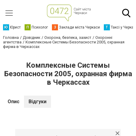
Ю
Юрист
П
Психолог
З
Заклади міста Черкаси
Т
Таксі у Черка
Головна
Довідник
Охорона, безпека, захист
Охоронні
агентства
Комплексные Системы Безопасности 2005, охранная
фирма в Черкассах
Комплексные Системы
Безопасности 2005, охранная фирма
в Черкассах
Опис
Відгуки