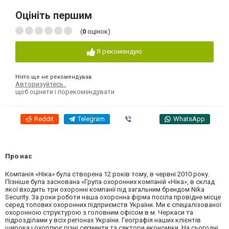
Оцініть першим
(
0
оцінок)
Я рекомендую
Ніхто ще не рекомендував
Авторизуйтесь
,
щоб оцінити і порекомендувати
Reddit
Telegram
Viber
WhatsApp
Про нас
Компанія «Ніка» була створена 12 років тому, в червні 2010 року.
Пізніше була заснована «Група охоронних компаній «Ніка», в склад
якої входить три охоронні компанії під загальним брендом Nika
Security. За роки роботи наша охоронна фірма посіла провідне місце
серед топових охоронних підприємств України. Ми є спеціалізованої
охоронною структурою з головним офісом в м. Черкаси та
підрозділами у всіх регіонах України. Географія наших клієнтів
широка і охоплює різні сегменти та сектори економіки. На сьогодні