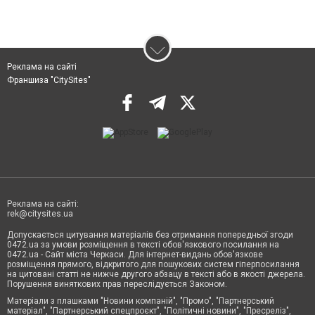
Реклама на сайті
Франшиза "CitySites"
Реклама на сайті:
rek@citysites.ua
Допускається цитування матеріалів без отримання попередньої згоди
0472.ua за умови розміщення в тексті обов'язкового посилання на
0472.ua - Сайт міста Черкаси. Для інтернет-видань обов'язкове
розміщення прямого, відкритого для пошукових систем гіперпосилання
на цитовані статті не нижче другого абзацу в тексті або в якості джерела.
Порушення виняткових прав переслідується Законом.
Матеріали з плашками "Новини компаній", "Промо", "Партнерський
матеріал", "Партнерський спецпроєкт", "Політичні новини", "Пресреліз",