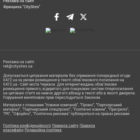
Реклама на сайті
Франшиза "CitySites"
Реклама на сайті:
rek@citysites.ua
Допускається цитування матеріалів без отримання попередньої згоди
0472.ua за умови розміщення в тексті обов'язкового посилання на
0472.ua - Сайт міста Черкаси. Для інтернет-видань обов'язкове
розміщення прямого, відкритого для пошукових систем гіперпосилання
на цитовані статті не нижче другого абзацу в тексті або в якості джерела.
Порушення виняткових прав переслідується Законом.
Матеріали з плашками "Новини компаній", "Промо", "Партнерський
матеріал", "Партнерський спецпроєкт", "Політичні новини", "Пресреліз",
"PR", "Офіційно", "Політична реклама" публікуються на правах реклами.
Політика конфіденційності
Правила сайту
Правила
класифайд
Редакційна політика