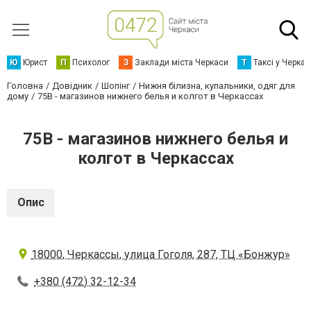
Ю
Юрист
П
Психолог
З
Заклади міста Черкаси
Т
Таксі у Черка
Головна
Довідник
Шопінг
Нижня білизна, купальники, одяг для
дому
75В - магазинов нижнего белья и колгот в Черкассах
75В - магазинов нижнего белья и
колгот в Черкассах
Опис
18000, Черкассы, улица Гоголя, 287, ТЦ «Бонжур»
+380 (472) 32-12-34