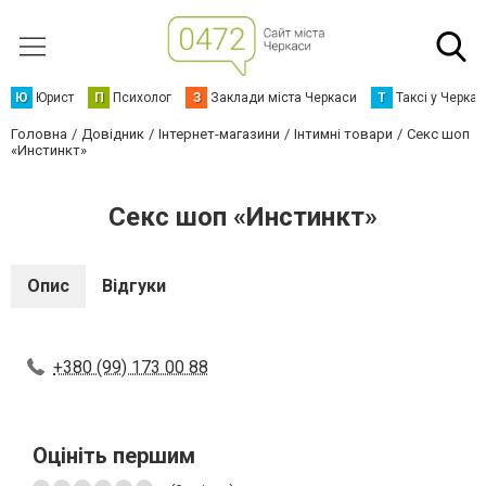
Ю
Юрист
П
Психолог
З
Заклади міста Черкаси
Т
Таксі у Черка
Головна
Довідник
Інтернет-магазини
Інтимні товари
Секс шоп
«Инстинкт»
Секс шоп «Инстинкт»
Опис
Відгуки
+380 (99) 173 00 88
Оцініть першим