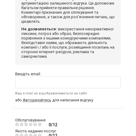
аргументацією залишеного відгука. Це допоможе
багатьом прийняти правильне рішення.
Коментарі призначені для спілкування та
обговорення, а також для роз'яснення питань, що
цікавлять.
Не дозволяється:
використання ненормативної
лексики, погроз або образ; безпосереднє
порівняння з іншими конкуруючими компаніями;
безпідставні заяви, що ображають діяльність
компанії і / або її послуги; розміщення посилань на
сторонні інтернет-ресурси; реклама та
самореклама.
Введіть email:
Ваш e-mail не відображатиметься на сайті
або
Авторизуйтесь
для написання відгуку
Обслуговування
0/12
Якість наданих послуг
0/12