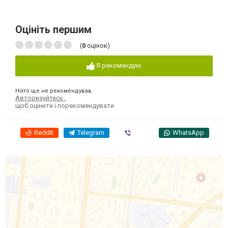
Оцініть першим
(
0
оцінок)
Я рекомендую
Ніхто ще не рекомендував
Авторизуйтесь
,
щоб оцінити і порекомендувати
Reddit
Telegram
Viber
WhatsApp