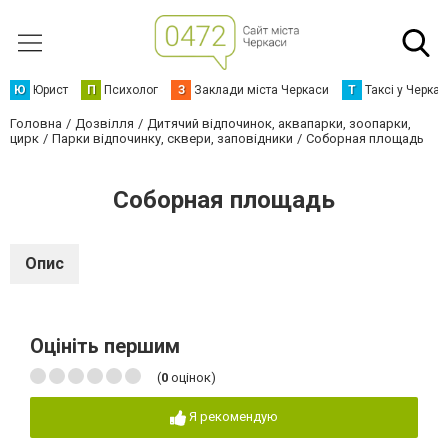
Ю
Юрист
П
Психолог
З
Заклади міста Черкаси
Т
Таксі у Черка
Головна
Дозвілля
Дитячий відпочинок, аквапарки, зоопарки,
цирк
Парки відпочинку, сквери, заповідники
Соборная площадь
Соборная площадь
Опис
Оцініть першим
(
0
оцінок)
Я рекомендую