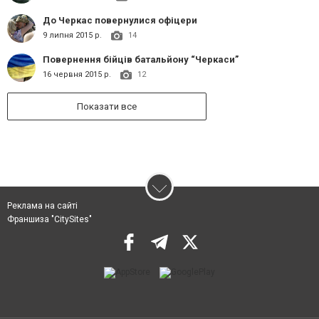
До Черкас повернулися офіцери
9 липня 2015 р.
14
Повернення бійців батальйону “Черкаси”
16 червня 2015 р.
12
Показати все
Реклама на сайті
Франшиза "CitySites"