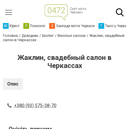
Ю
Юрист
П
Психолог
З
Заклади міста Черкаси
Т
Таксі у Черка
Головна
Довідник
Шопінг
Весільні салони
Жаклин, свадебный
салон в Черкассах
Жаклин, свадебный салон в
Черкассах
Опис
+380 (93) 575-38-70