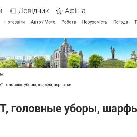
и
Довідник
Афіша
Фотозвіти
Авто / Мото
Робота
Нерухомість
Погода
Т
сах
, головные уборы, шарфы, перчатки
, головные уборы, шарфы