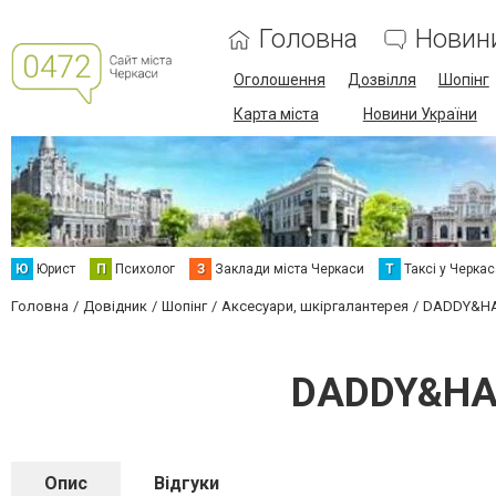
Головна
Новин
Оголошення
Дозвілля
Шопінг
Карта міста
Новини України
Ю
Юрист
П
Психолог
З
Заклади міста Черкаси
Т
Таксі у Черка
Головна
Довідник
Шопінг
Аксесуари, шкіргалантерея
DADDY&HAT
DADDY&HAT
Опис
Відгуки