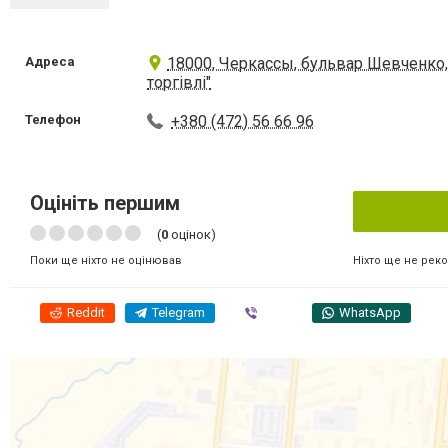
Адреса
18000, Черкассы, бульвар Шевченко,
торгівлі"
Телефон
+380 (472) 56 66 96
Оцініть першим
(
0
оцінок)
Ніхто ще не рек
Поки ще ніхто не оцінював
Reddit
Telegram
Viber
WhatsApp