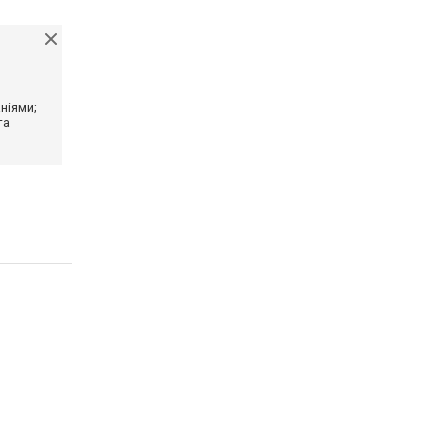
ніями;
та