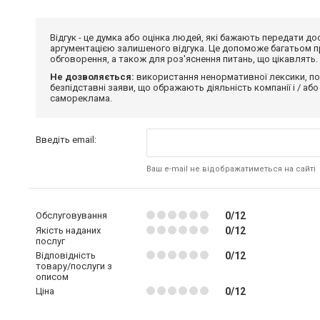
Відгук - це думка або оцінка людей, які бажають передати 
аргументацією залишеного відгука. Це допоможе багатьом пр
обговорення, а також для роз'яснення питань, що цікавлять.
Не дозволяється:
використання ненормативної лексики, по
безпідставні заяви, що ображають діяльність компанії і / або
самореклама.
Введіть email:
Ваш e-mail не відображатиметься на сайті
Обслуговування
0/12
Якість наданих
0/12
послуг
Відповідність
0/12
товару/послуги з
описом
Ціна
0/12