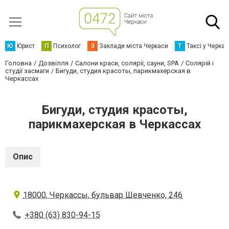
Ю
Юрист
П
Психолог
З
Заклади міста Черкаси
Т
Таксі у Черка
Головна
Дозвілля
Салони краси, солярії, сауни, SPA
Солярій і
студії засмаги
Бигуди, студия красоты, парикмахерская в
Черкассах
Бигуди, студия красоты,
парикмахерская в Черкассах
Опис
18000, Черкассы, бульвар Шевченко, 246
+380 (63) 830-94-15