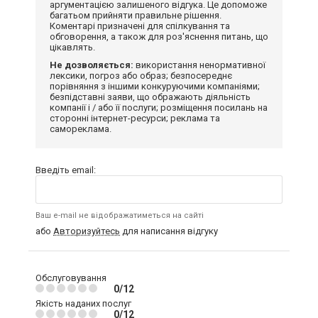
аргументацією залишеного відгука. Це допоможе
багатьом прийняти правильне рішення.
Коментарі призначені для спілкування та
обговорення, а також для роз'яснення питань, що
цікавлять.
Не дозволяється:
використання ненормативної
лексики, погроз або образ; безпосереднє
порівняння з іншими конкуруючими компаніями;
безпідставні заяви, що ображають діяльність
компанії і / або її послуги; розміщення посилань на
сторонні інтернет-ресурси; реклама та
самореклама.
Введіть email:
Ваш e-mail не відображатиметься на сайті
або
Авторизуйтесь
для написання відгуку
Обслуговування
0/12
Якість наданих послуг
0/12