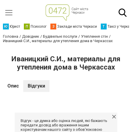
Ю
Юрист
П
Психолог
З
Заклади міста Черкаси
Т
Таксі у Черка
Головна
Довідник
Будівельні послуги
Утеплення стін
Иваницкий С.И., материалы для утепления дома в Черкассах
Иваницкий С.И., материалы для
утепления дома в Черкассах
Опис
Відгуки
Відгук - це думка або оцінка людей, які бажають
передати досвід або враження іншим
користувачам нашого сайту з обов'язковою