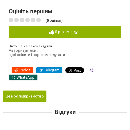
Оцініть першим
(
0
оцінок)
Я рекомендую
Ніхто ще не рекомендував
Авторизуйтесь
,
щоб оцінити і порекомендувати
Reddit
Telegram
Viber
WhatsApp
Це моє підприємство
Відгуки