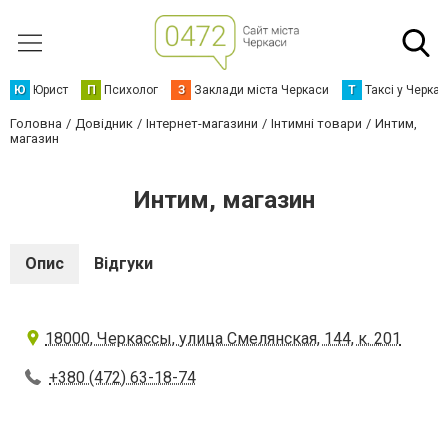
Ю
Юрист
П
Психолог
З
Заклади міста Черкаси
Т
Таксі у Черка
Головна
Довідник
Інтернет-магазини
Інтимні товари
Интим,
магазин
Интим, магазин
Опис
Відгуки
18000, Черкассы, улица Смелянская, 144, к. 201
+380 (472) 63-18-74