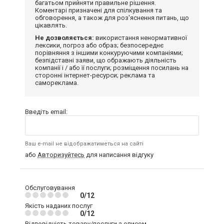
багатьом прийняти правильне рішення.
Коментарі призначені для спілкування та
обговорення, а також для роз'яснення питань, що
цікавлять.
Не дозволяється:
використання ненормативної
лексики, погроз або образ; безпосереднє
порівняння з іншими конкуруючими компаніями;
безпідставні заяви, що ображають діяльність
компанії і / або її послуги; розміщення посилань на
сторонні інтернет-ресурси; реклама та
самореклама.
Введіть email:
Ваш e-mail не відображатиметься на сайті
або
Авторизуйтесь
для написання відгуку
Обслуговування
0/12
Якість наданих послуг
0/12
Відповідність товару/послуги з описом