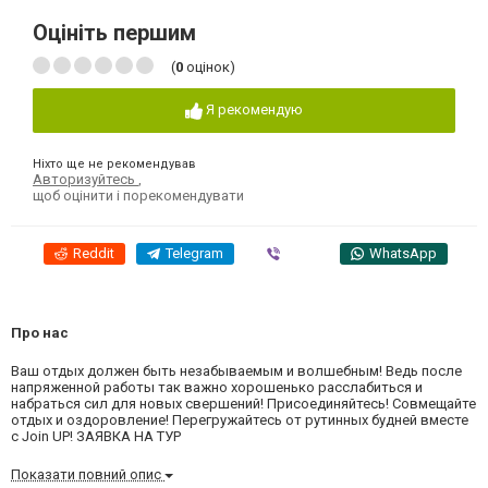
Оцініть першим
(
0
оцінок)
Я рекомендую
Ніхто ще не рекомендував
Авторизуйтесь
,
щоб оцінити і порекомендувати
Reddit
Telegram
Viber
WhatsApp
Про нас
Ваш отдых должен быть незабываемым и волшебным! Ведь после
напряженной работы так важно хорошенько расслабиться и
набраться сил для новых свершений! Присоединяйтесь! Совмещайте
отдых и оздоровление! Перегружайтесь от рутинных будней вместе
с Join UP! ЗАЯВКА НА ТУР
Показати повний опис