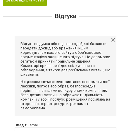
Це моє підприємство
Відгуки
Відгук - це думка або оцінка людей, які бажають
передати досвід або враження іншим
користувачам нашого сайту з обов'язковою
аргументацією залишеного відгука. Це допоможе
багатьом прийняти правильне рішення.
Коментарі призначені для спілкування та
обговорення, а також для роз'яснення питань, що
цікавлять.
Не дозволяється:
використання ненормативної
лексики, погроз або образ; безпосереднє
порівняння з іншими конкуруючими компаніями;
безпідставні заяви, що ображають діяльність
компанії і / або її послуги; розміщення посилань на
сторонні інтернет-ресурси; реклама та
самореклама.
Введіть email: