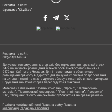
Реклама на сайті
Франшиза "CitySites"
Реклама на сайті:
rek@citysites.ua
Допускається цитування матеріалів без отримання попередньої згоди
0472.ua за умови розміщення в тексті обов'язкового посилання на
0472.ua - Сайт міста Черкаси. Для інтернет-видань обов'язкове
розміщення прямого, відкритого для пошукових систем гіперпосилання
на цитовані статті не нижче другого абзацу в тексті або в якості джерела.
Порушення виняткових прав переслідується Законом.
Матеріали з плашками "Новини компаній", "Промо", "Партнерський
матеріал", "Партнерський спецпроєкт", "Політичні новини", "Пресреліз",
"PR", "Офіційно", "Політична реклама" публікуються на правах реклами.
Політика конфіденційності
Правила сайту
Правила
класифайд
Редакційна політика