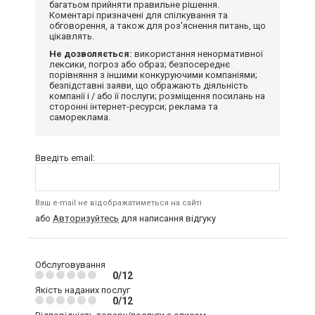
багатьом прийняти правильне рішення.
Коментарі призначені для спілкування та
обговорення, а також для роз'яснення питань, що
цікавлять.
Не дозволяється:
використання ненормативної
лексики, погроз або образ; безпосереднє
порівняння з іншими конкуруючими компаніями;
безпідставні заяви, що ображають діяльність
компанії і / або її послуги; розміщення посилань на
сторонні інтернет-ресурси; реклама та
самореклама.
Введіть email:
Ваш e-mail не відображатиметься на сайті
або
Авторизуйтесь
для написання відгуку
Обслуговування
0/12
Якість наданих послуг
0/12