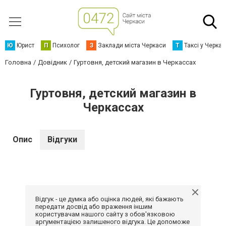
Ю
Юрист
П
Психолог
З
Заклади міста Черкаси
Т
Таксі у Черка
Головна
Довідник
Гуртовня, детский магазин в Черкассах
Гуртовня, детский магазин в
Черкассах
Опис
Відгуки
Відгук - це думка або оцінка людей, які бажають
передати досвід або враження іншим
користувачам нашого сайту з обов'язковою
аргументацією залишеного відгука. Це допоможе