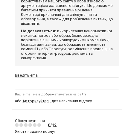
користувачам нашого сайту з обов'язковою
аргументацією залишеного відгука. Це допоможе
багатьом прийняти правильне рішення.
Коментарі призначені для спілкування та
обговорення, а також для роз'яснення питань, що
цікавлять.
Не дозволяється:
використання ненормативної
лексики, погроз або образ; безпосереднє
порівняння з іншими конкуруючими компаніями;
безпідставні заяви, що ображають діяльність
компанії і / або її послуги; розміщення посилань на
сторонні інтернет-ресурси; реклама та
самореклама.
Введіть email:
Ваш e-mail не відображатиметься на сайті
або
Авторизуйтесь
для написання відгуку
Обслуговування
0/12
Якість наданих послуг