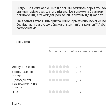
Відгук - це думка або оцінка людей, які бажають передати 
аргументацією залишеного відгука. Це допоможе багатьом пр
обговорення, а також для роз'яснення питань, що цікавлять.
Не дозволяється:
використання ненормативної лексики, по
безпідставні заяви, що ображають діяльність компанії і / або
самореклама.
Введіть email:
Ваш e-mail не відображатиметься на сайті
Обслуговування
0/12
Якість наданих
0/12
послуг
Відповідність
0/12
товару/послуги з
описом
Ціна
0/12
Відгук: