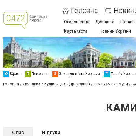
Головна
Новин
Оголошення
Дозвілля
Шопінг
Карта міста
Новини України
Ю
Юрист
П
Психолог
З
Заклади міста Черкаси
Т
Таксі у Черка
Головна
Довідник
Будівництво (продукція)
Печі, каміни, сауни
К
КАМИН
Опис
Відгуки