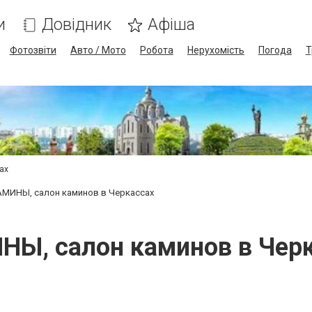
и
Довідник
Афіша
Фотозвіти
Авто / Мото
Робота
Нерухомість
Погода
Т
сах
АМИНЫ, салон каминов в Черкассах
Ы, салон каминов в Чер