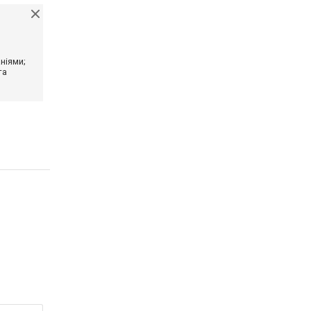
ніями;
та