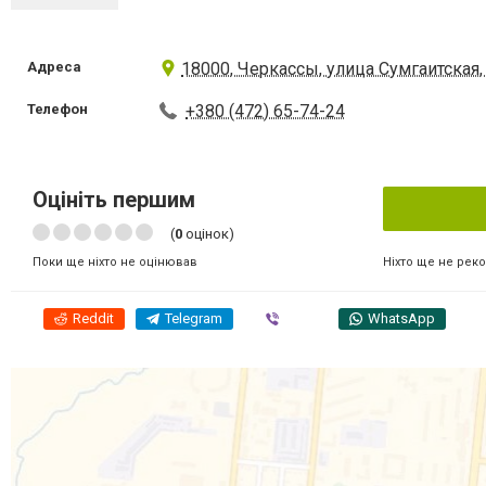
Адреса
18000, Черкассы, улица Сумгаитская,
Телефон
+380 (472) 65-74-24
Оцініть першим
(
0
оцінок)
Ніхто ще не рек
Поки ще ніхто не оцінював
Reddit
Telegram
Viber
WhatsApp