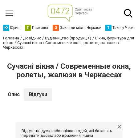
Ю
Юрист
П
Психолог
З
Заклади міста Черкаси
Т
Таксі у Черка
Головна
Довідник
Будівництво (продукція)
Вікна, фурнітура для
вікон
Сучасні вікна / Современные окна, ролеты, жалюзи в
Черкассах
Сучасні вікна / Современные окна,
ролеты, жалюзи в Черкассах
Опис
Відгуки
Відгук - це думка або оцінка людей, які бажають
передати досвід або враження іншим