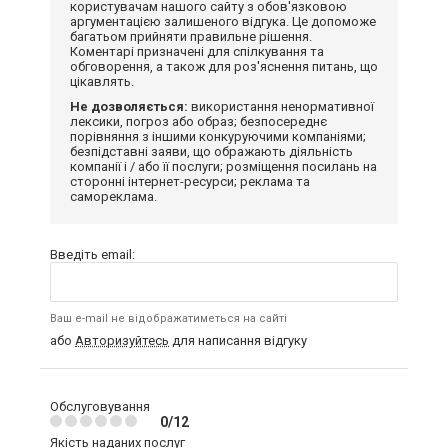
користувачам нашого сайту з обов'язковою
аргументацією залишеного відгука. Це допоможе
багатьом прийняти правильне рішення.
Коментарі призначені для спілкування та
обговорення, а також для роз'яснення питань, що
цікавлять.
Не дозволяється:
використання ненормативної
лексики, погроз або образ; безпосереднє
порівняння з іншими конкуруючими компаніями;
безпідставні заяви, що ображають діяльність
компанії і / або її послуги; розміщення посилань на
сторонні інтернет-ресурси; реклама та
самореклама.
Введіть email:
Ваш e-mail не відображатиметься на сайті
або
Авторизуйтесь
для написання відгуку
Обслуговування
0/12
Якість наданих послуг