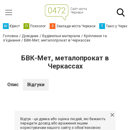
Ю
Юрист
П
Психолог
З
Заклади міста Черкаси
Т
Таксі у Черка
Головна
Довідник
Будівельні матеріали
Кріплення та
з'єднання
БВК-Мет, металопрокат в Черкассах
БВК-Мет, металопрокат в
Черкассах
Опис
Відгуки
Відгук - це думка або оцінка людей, які бажають
передати досвід або враження іншим
користувачам нашого сайту з обов'язковою