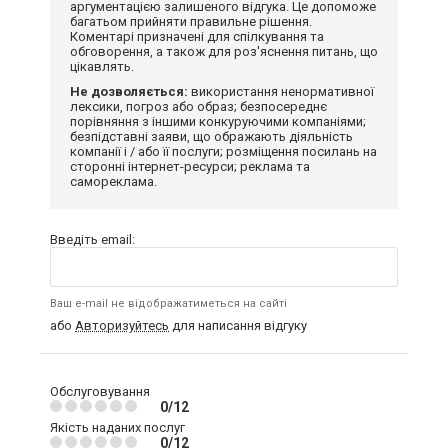
аргументацією залишеного відгука. Це допоможе
багатьом прийняти правильне рішення.
Коментарі призначені для спілкування та
обговорення, а також для роз'яснення питань, що
цікавлять.
Не дозволяється:
використання ненормативної
лексики, погроз або образ; безпосереднє
порівняння з іншими конкуруючими компаніями;
безпідставні заяви, що ображають діяльність
компанії і / або її послуги; розміщення посилань на
сторонні інтернет-ресурси; реклама та
самореклама.
Введіть email:
Ваш e-mail не відображатиметься на сайті
або
Авторизуйтесь
для написання відгуку
Обслуговування
0/12
Якість наданих послуг
0/12