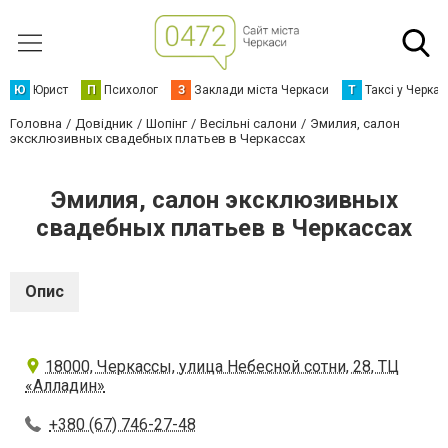
Ю
Юрист
П
Психолог
З
Заклади міста Черкаси
Т
Таксі у Черка
Головна
Довідник
Шопінг
Весільні салони
Эмилия, салон
эксклюзивных свадебных платьев в Черкассах
Эмилия, салон эксклюзивных
свадебных платьев в Черкассах
Опис
18000, Черкассы, улица Небесной сотни, 28, ТЦ
«Алладин»
+380 (67) 746-27-48