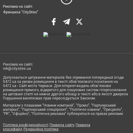
Реклама на сайті
Франшиза "CitySites"
Реклама на сайті:
rek@citysites.ua
Допускається цитування матеріалів без отримання попередньої згоди
0472.ua за умови розміщення в тексті обов'язкового посилання на
0472.ua - Сайт міста Черкаси. Для інтернет-видань обов'язкове
розміщення прямого, відкритого для пошукових систем гіперпосилання
на цитовані статті не нижче другого абзацу в тексті або в якості джерела.
Порушення виняткових прав переслідується Законом.
Матеріали з плашками "Новини компаній", "Промо", "Партнерський
матеріал", "Партнерський спецпроєкт", "Політичні новини", "Пресреліз",
"PR", "Офіційно", "Політична реклама" публікуються на правах реклами.
Політика конфіденційності
Правила сайту
Правила
класифайд
Редакційна політика