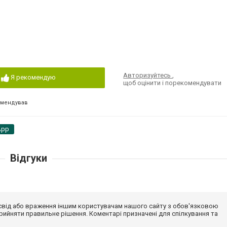
Авторизуйтесь
,
Я рекомендую
щоб оцінити і порекомендувати
омендував
App
Відгуки
досвід або враження іншим користувачам нашого сайту з обов'язковою
ийняти правильне рішення. Коментарі призначені для спілкування та