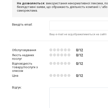
Не дозволяється:
використання ненормативної лексики, по
безпідставні заяви, що ображають діяльність компанії і / або
самореклама.
Введіть email:
Ваш e-mail не відображатиметься на сайті
Обслуговування
0/12
Якість наданих
0/12
послуг
Відповідність
0/12
товару/послуги з
описом
Ціна
0/12
Відгук: