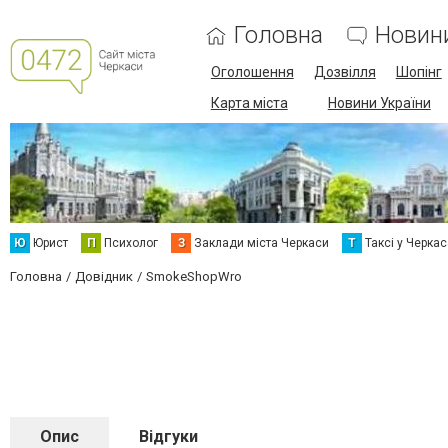
Головна
Новин
Оголошення
Дозвілля
Шопінг
Карта міста
Новини України
Ю
Юрист
П
Психолог
З
Заклади міста Черкаси
Т
Таксі у Черка
Головна
Довідник
SmokeShopWro
Опис
Відгуки