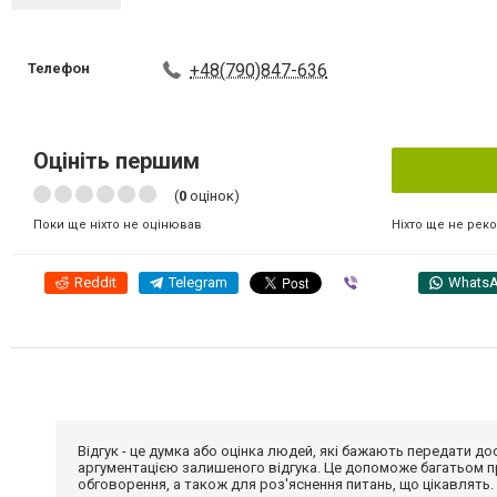
Телефон
+48(790)847-636
Оцініть першим
(
0
оцінок)
Ніхто ще не рек
Поки ще ніхто не оцінював
Reddit
Telegram
Viber
Whats
Відгук - це думка або оцінка людей, які бажають передати 
аргументацією залишеного відгука. Це допоможе багатьом пр
обговорення, а також для роз'яснення питань, що цікавлять.