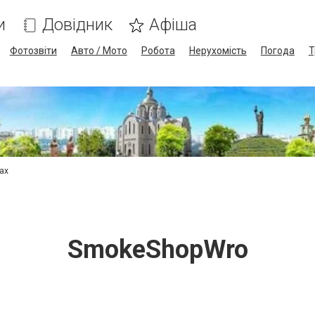
и
Довідник
Афіша
Фотозвіти
Авто / Мото
Робота
Нерухомість
Погода
Т
сах
SmokeShopWro