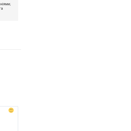
ніями;
та