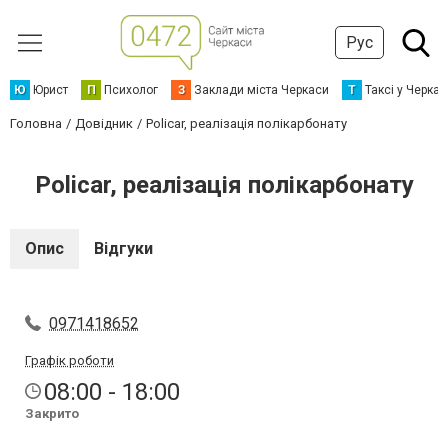
Рус
Ю
Юрист
П
Психолог
З
Заклади міста Черкаси
Т
Таксі у Черка
Головна
Довідник
Policar, реалізація полікарбонату
Policar, реалізація полікарбонату
Опис
Відгуки
0971418652
Графік роботи
08:00 - 18:00
Закрито