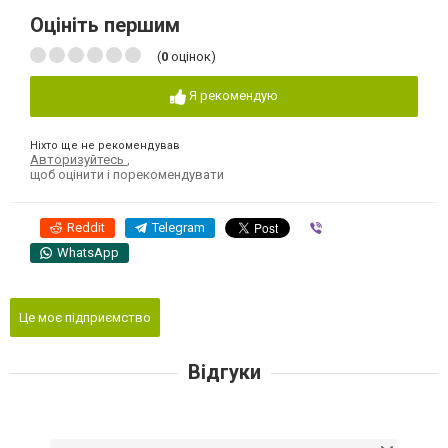
Оцініть першим
(
0
оцінок)
Я рекомендую
Ніхто ще не рекомендував
Авторизуйтесь
,
щоб оцінити і порекомендувати
Reddit
Telegram
Viber
WhatsApp
Це моє підприємство
Відгуки