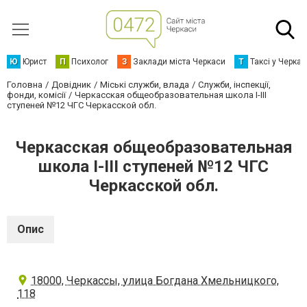
Ю
Юрист
П
Психолог
З
Заклади міста Черкаси
Т
Таксі у Черка
Головна
Довідник
Міські служби, влада
Служби, інспекції,
фонди, комісії
Черкасская общеобразовательная школа I-III
ступеней №12 ЧГС Черкасской обл.
Черкасская общеобразовательная
школа I-III ступеней №12 ЧГС
Черкасской обл.
Опис
18000, Черкассы, улица Богдана Хмельницкого,
118