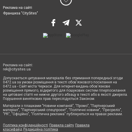
Реклама на сайті
Франшиза "CitySites"
Реклама на сайті:
rek@citysites.ua
Допускається цитування матеріалів без отримання попередньої згоди
0472.ua за умови розміщення в тексті обов'язкового посилання на
0472.ua - Сайт міста Черкаси. Для інтернет-видань обов'язкове
розміщення прямого, відкритого для пошукових систем гіперпосилання
на цитовані статті не нижче другого абзацу в тексті або в якості джерела.
Порушення виняткових прав переслідується Законом.
Матеріали з плашками "Новини компаній", "Промо", "Партнерський
матеріал", "Партнерський спецпроєкт", "Політичні новини", "Пресреліз",
"PR", "Офіційно", "Політична реклама" публікуються на правах реклами.
Політика конфіденційності
Правила сайту
Правила
класифайд
Редакційна політика