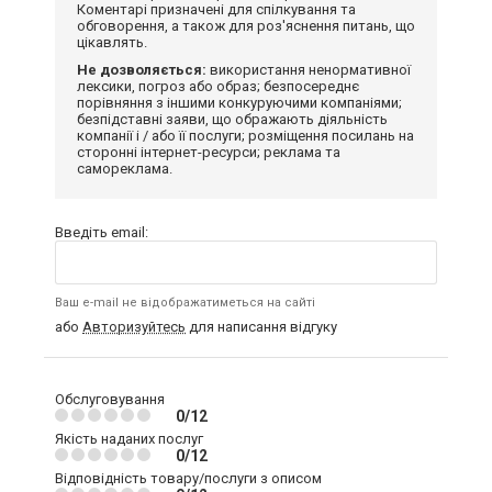
Коментарі призначені для спілкування та
обговорення, а також для роз'яснення питань, що
цікавлять.
Не дозволяється:
використання ненормативної
лексики, погроз або образ; безпосереднє
порівняння з іншими конкуруючими компаніями;
безпідставні заяви, що ображають діяльність
компанії і / або її послуги; розміщення посилань на
сторонні інтернет-ресурси; реклама та
самореклама.
Введіть email:
Ваш e-mail не відображатиметься на сайті
або
Авторизуйтесь
для написання відгуку
Обслуговування
0/12
Якість наданих послуг
0/12
Відповідність товару/послуги з описом