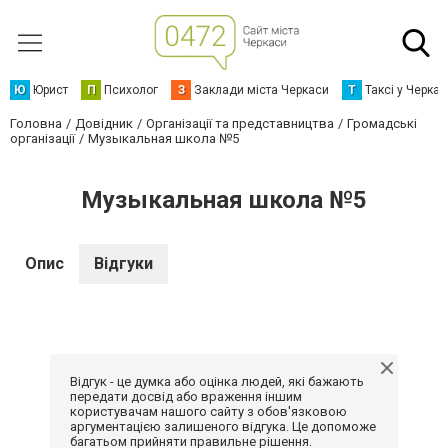
Ю
Юрист
П
Психолог
З
Заклади міста Черкаси
Т
Таксі у Черка
Головна
Довідник
Організації та представництва
Громадські
організації
Музыкальная школа №5
Музыкальная школа №5
Опис
Відгуки
Відгук - це думка або оцінка людей, які бажають
передати досвід або враження іншим
користувачам нашого сайту з обов'язковою
аргументацією залишеного відгука. Це допоможе
багатьом прийняти правильне рішення.