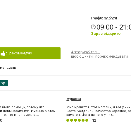
Графік роботи
09:00 - 21:
Зараз відкрито
Авторизуйтесь
,
Я рекомендую
щоб оцінити і порекомендувати
омендував
App
Мурашка
 была помощь, потому что
Мне нравится этот магазин, я вот у ни
ли невыносимыми. Именно в этом
часто Болденон. Качество хорошее, 
 то, что мне помогло....
заметен. Цена на него у них...
0
12