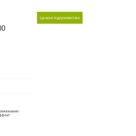
Це моє підприємство
00
х заказываю
эффект