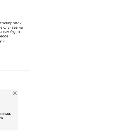
 тренировок.
е случаев на
ичным будет
цесса
ную
ніями;
та