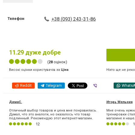
Телефон
+38 (093) 243-31-86
11.29
дуже добре
(
28
оцінок)
Ніхто ще не рек
Високі оцінки користувачів за
Ціна
Reddit
Telegram
Viber
Whats
ДимаС.
Игорь Мельник
Отличный выбор товаров и цена мне понравилась.
Мне очень нужна
Думал, что это аналоги, но оказалось что товар
тренировки ста
подлинный. Рекомендую этот интернет-магазин.
магазине я нашел
12
1