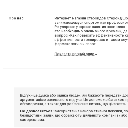
Про нас
Интернет магазин стероидов Стероид Шо
занимающемуся спортом как профессионал
Регулярные упорные занятия позволяют 
это необходимо очень много времени, да 
вопрос «Как повысить эффективность ка
эффективности тренировок в таком случ
фармакологию и спорт...
Показати повний опис
Відгук - це думка або оцінка людей, які бажають передати 
аргументацією залишеного відгука. Це допоможе багатьом пр
обговорення, а також для роз'яснення питань, що цікавлять.
Не дозволяється:
використання ненормативної лексики, по
безпідставні заяви, що ображають діяльність компанії і / або
самореклама.