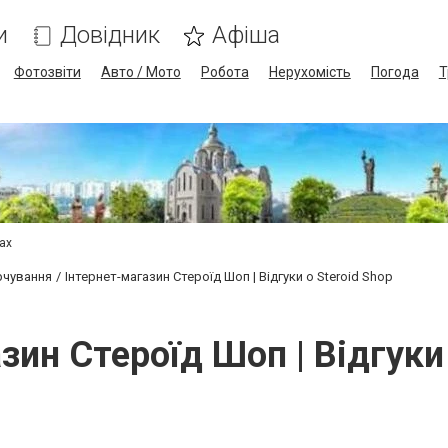
и
Довідник
Афіша
Фотозвіти
Авто / Мото
Робота
Нерухомість
Погода
Т
сах
рчування
Інтернет-магазин Cтероїд Шоп | Відгуки о Steroid Shop
зин Cтероїд Шоп | Відгуки 