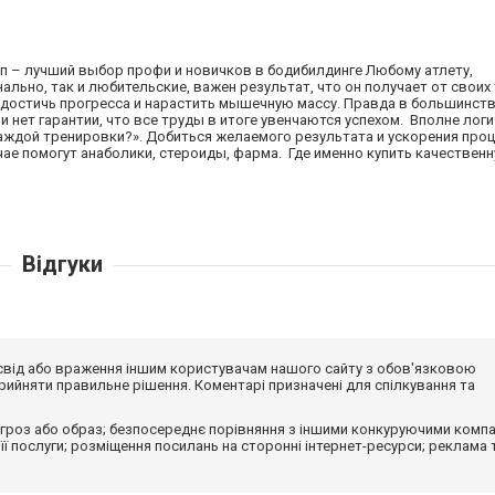
п – лучший выбор профи и новичков в бодибилдинге Любому атлету,
ьно, так и любительские, важен результат, что он получает от своих
достичь прогресса и нарастить мышечную массу. Правда в большинств
и нет гарантии, что все труды в итоге увенчаются успехом. Вполне лог
ждой тренировки?». Добиться желаемого результата и ускорения про
ае помогут анаболики, стероиды, фарма. Где именно купить качествен
Відгуки
досвід або враження іншим користувачам нашого сайту з обов'язковою
ийняти правильне рішення. Коментарі призначені для спілкування та
гроз або образ; безпосереднє порівняння з іншими конкуруючими компа
 її послуги; розміщення посилань на сторонні інтернет-ресурси; реклама 