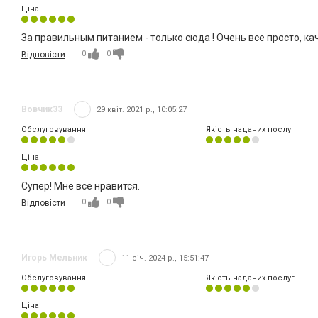
Ціна
За правильным питанием - только сюда ! Очень все просто, ка
0
0
Відповісти
Вовчик33
29 квіт. 2021 р., 10:05:27
Обслуговування
Якість наданих послуг
Ціна
Супер! Мне все нравится.
0
0
Відповісти
Игорь Мельник
11 січ. 2024 р., 15:51:47
Обслуговування
Якість наданих послуг
Ціна