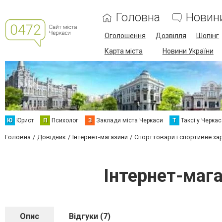
Головна
Новин
Оголошення
Дозвілля
Шопінг
Карта міста
Новини України
Ю
Юрист
П
Психолог
З
Заклади міста Черкаси
Т
Таксі у Черка
Головна
Довідник
Інтернет-магазини
Спорттовари і спортивне ха
Інтернет-мага
Опис
Відгуки (7)