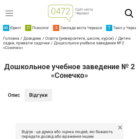
Ю
Юрист
П
Психолог
З
Заклади міста Черкаси
Т
Таксі у Черка
Головна
Довідник
Освіта (університети, школи, курси)
Дитячі
садки, приватні садочки
Дошкольное учебное заведение № 2
«Сонечко»
Дошкольное учебное заведение № 2
«Сонечко»
Опис
Відгуки
Відгук - це думка або оцінка людей, які бажають
передати досвід або враження іншим