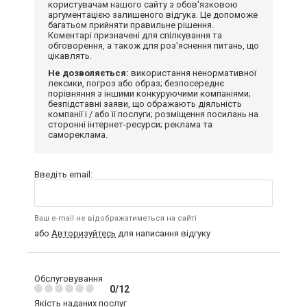
користувачам нашого сайту з обов'язковою
аргументацією залишеного відгука. Це допоможе
багатьом прийняти правильне рішення.
Коментарі призначені для спілкування та
обговорення, а також для роз'яснення питань, що
цікавлять.
Не дозволяється:
використання ненормативної
лексики, погроз або образ; безпосереднє
порівняння з іншими конкуруючими компаніями;
безпідставні заяви, що ображають діяльність
компанії і / або її послуги; розміщення посилань на
сторонні інтернет-ресурси; реклама та
самореклама.
Введіть email:
Ваш e-mail не відображатиметься на сайті
або
Авторизуйтесь
для написання відгуку
Обслуговування
0/12
Якість наданих послуг